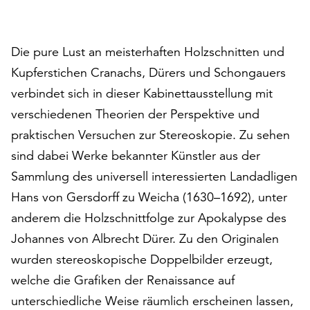
auf
„Alle
akzeptieren“,
Die pure Lust an meisterhaften Holzschnitten und
um
Kupferstichen Cranachs, Dürers und Schongauers
alle
verbindet sich in dieser Kabinettausstellung mit
Cookies
zu
verschiedenen Theorien der Perspektive und
akzeptieren.
praktischen Versuchen zur Stereoskopie. Zu sehen
Sie
sind dabei Werke bekannter Künstler aus der
können
Ihr
Sammlung des universell interessierten Landadligen
Einverständnis
Hans von Gersdorff zu Weicha (1630–1692), unter
jederzeit
anderem die Holzschnittfolge zur Apokalypse des
ändern
und
Johannes von Albrecht Dürer. Zu den Originalen
widerrufen.
wurden stereoskopische Doppelbilder erzeugt,
Dafür
welche die Grafiken der Renaissance auf
steht
Ihnen
unterschiedliche Weise räumlich erscheinen lassen,