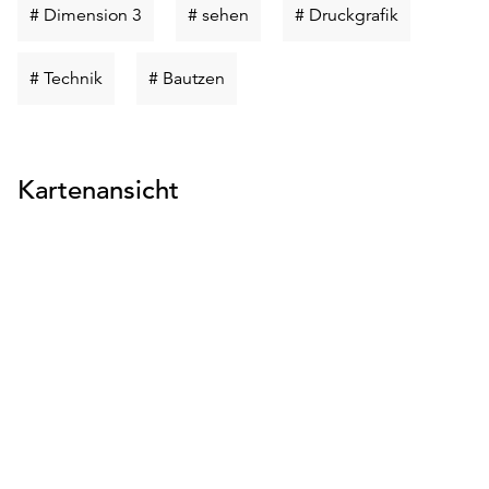
Schlüsselwort
Schlüsselwort
Schlüsselwo
# Dimension 3
# sehen
# Druckgrafik
suchen
suchen
suchen
Schlüsselwort
Schlüsselwort
# Technik
# Bautzen
suchen
suchen
Kartenansicht