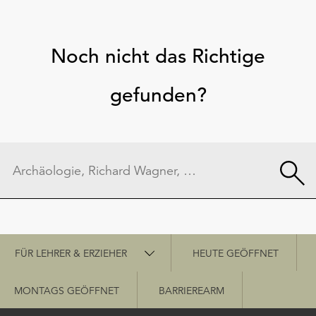
Noch nicht das Richtige
gefunden?
Schnellzugriff
FÜR LEHRER & ERZIEHER
HEUTE GEÖFFNET
MONTAGS GEÖFFNET
BARRIEREARM