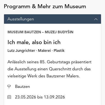
Möchten
Programm & Mehr zum Museum
Sie
die
Ausstellungen
verwendeten
Cookies
anpassen,
MUSEUM BAUTZEN – MUZEJ BUDYŠIN
erreichen
Sie
Ich male, also bin ich
die
Lutz Jungrichter · Malerei · Plastik
Einstellungen
über
Anlässlich seines 85. Geburtstags präsentiert
die
Schaltfläche
die Ausstellung einen Querschnitt durch das
„Auswählen“.
vielseitige Werk des Bautzener Malers.
Weitere
Ort
Bautzen
Informationen
finden
Datum
23.05.2026
bis 13.09.2026
Sie
in