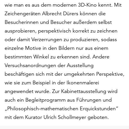
am
wie man es aus dem modernen 3D-Kino kennt. Mit
Ende
Zeichengeräten Albrecht Dürers können die
der
Besucherinnen und Besucher außerdem selbst
Seite
die
ausprobieren, perspektivisch korrekt zu zeichnen
Schaltfläche
oder damit Verzerrungen zu produzieren, sodass
„Cookie-
einzelne Motive in den Bildern nur aus einem
Einstellungen“
zur
bestimmten Winkel zu erkennen sind. Andere
Verfügung.
Versuchsanordnungen der Ausstellung
Funktionale
beschäftigen sich mit der umgekehrten Perspektive,
Cookies
werden
wie sie zum Beispiel in der Ikonenmalerei
auch
angewendet wurde. Zur Kabinettausstellung wird
ohne
auch ein Begleitprogramm aus Führungen und
Ihr
„Philosophisch-mathematischen Erquickstunden“
Einverständnis
weiterhin
mit dem Kurator Ulrich Schollmeyer geboten.
ausgeführt.