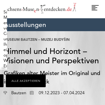
widerrufen.
Umscha
Sachsens-
Naviga
Museen-
entdecken.de
Ausstellungen
verwendet
Cookies,
um
MUSEUM BAUTZEN – MUZEJ BUDYŠIN
Ihnen
Himmel und Horizont –
ein
optimales
Visionen und Perspektiven
Webseiten-
Erlebnis
zu
Grafiken alter Meister im Original und
bieten.
im 3D-Stereoblick
ALLE AKZEPTIEREN
Dazu
zählen
Ort
Datum
Cookies,
Bautzen
09.12.2023 - 07.04.2024
die
für