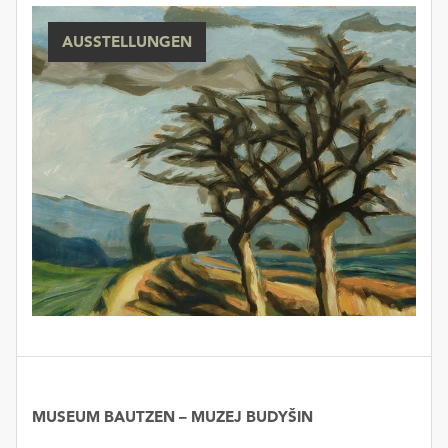
unserer
Datenschutzerklärung
AUSSTELLUNGEN
oder
dem
Impressum
.
MUSEUM BAUTZEN – MUZEJ BUDYŠIN