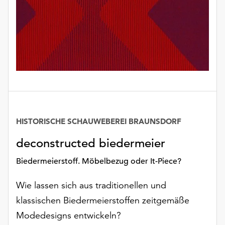
Möchten
Sie
die
verwendeten
Cookies
anpassen,
erreichen
Sie
die
Einstellungen
über
HISTORISCHE SCHAUWEBEREI BRAUNSDORF
Datum
die
deconstructed biedermeier
Schaltfläche
„Auswählen“.
Biedermeierstoff. Möbelbezug oder It-Piece?
Weitere
Wie lassen sich aus traditionellen und
Informationen
finden
klassischen Biedermeierstoffen zeitgemäße
Sie
Modedesigns entwickeln?
in