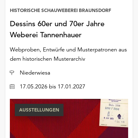
am
Ende
HISTORISCHE SCHAUWEBEREI BRAUNSDORF
der
Dessins 60er und 70er Jahre
Seite
die
Weberei Tannenhauer
Schaltfläche
„Cookie-
Webproben, Entwürfe und Musterpatronen aus
Einstellungen“
dem historischen Musterarchiv
zur
Verfügung.
Ort
Niederwiesa
Funktionale
Cookies
Datum
17.05.2026
bis 17.01.2027
werden
auch
ohne
Ihr
AUSSTELLUNGEN
Einverständnis
weiterhin
ausgeführt.