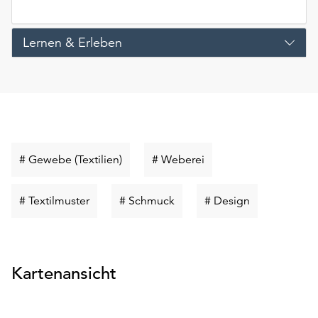
Lernen & Erleben
Schlüsselwort
Schlüsselwort
# Gewebe (Textilien)
# Weberei
suchen
suchen
Schlüsselwort
Schlüsselwort
Schlüsselwort
# Textilmuster
# Schmuck
# Design
suchen
suchen
suchen
Kartenansicht