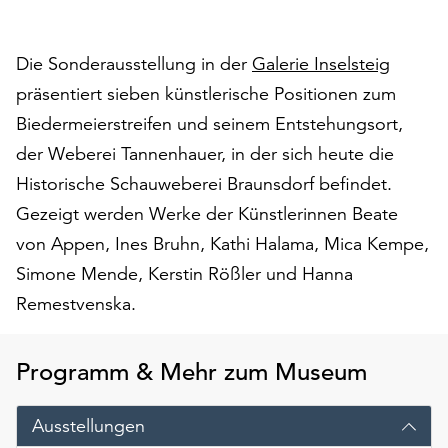
auf
„Alle
Die Sonderausstellung in der
Galerie Inselsteig
akzeptieren“,
um
präsentiert sieben künstlerische Positionen zum
alle
Biedermeierstreifen und seinem Entstehungsort,
Cookies
der Weberei Tannenhauer, in der sich heute die
zu
akzeptieren.
Historische Schauweberei Braunsdorf befindet.
Sie
Gezeigt werden Werke der Künstlerinnen Beate
können
von Appen, Ines Bruhn, Kathi Halama, Mica Kempe,
Ihr
Einverständnis
Simone Mende, Kerstin Rößler und Hanna
jederzeit
Remestvenska.
ändern
und
widerrufen.
Programm & Mehr zum Museum
Dafür
steht
Ausstellungen
Ihnen