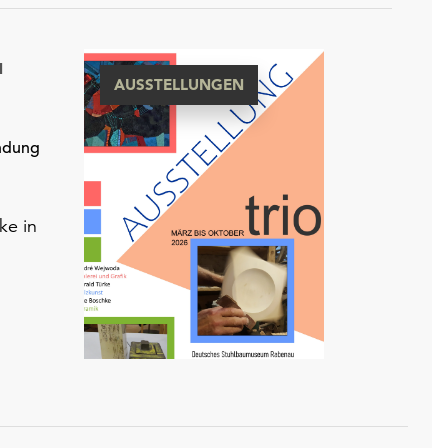
N
AUSSTELLUNGEN
indung
ke in