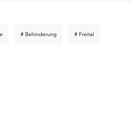
Schlüsselwort
Schlüsselwort
Schlüsselwort
e
# Behinderung
# Freital
suchen
suchen
suchen