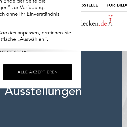
m Ende der Seite die
MUSEUMSPORTAL
DIE LANDESSTELLE
FORTBIL
ngen“ zur Verfügung.
h ohne Ihr Einverständnis
ookies anpassen, erreichen Sie
ltfläche „Auswählen“.
e in unserer
m
Impressum
.
ALLE AKZEPTIEREN
Ausstellungen