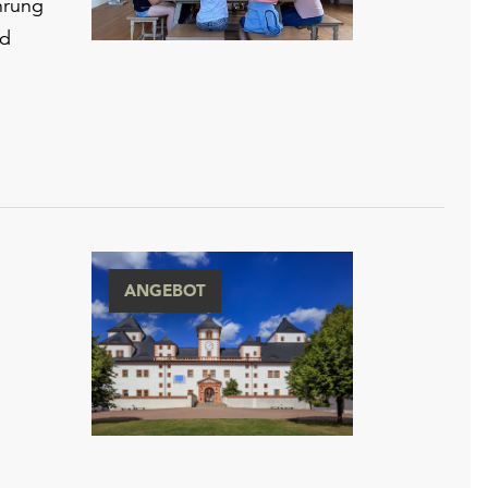
hrung
ad
ANGEBOT