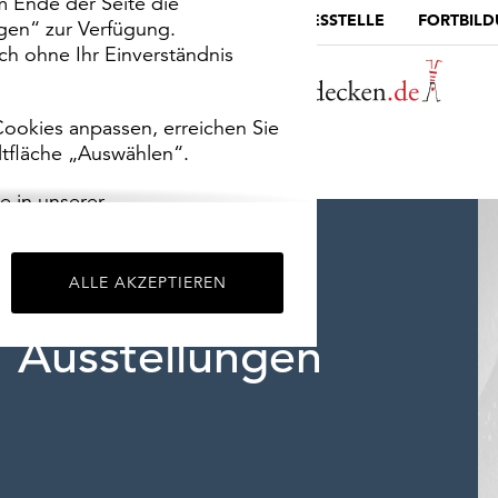
m Ende der Seite die
MUSEUMSPORTAL
DIE LANDESSTELLE
FORTBIL
ngen“ zur Verfügung.
h ohne Ihr Einverständnis
ookies anpassen, erreichen Sie
ltfläche „Auswählen“.
e in unserer
m
Impressum
.
ALLE AKZEPTIEREN
Ausstellungen