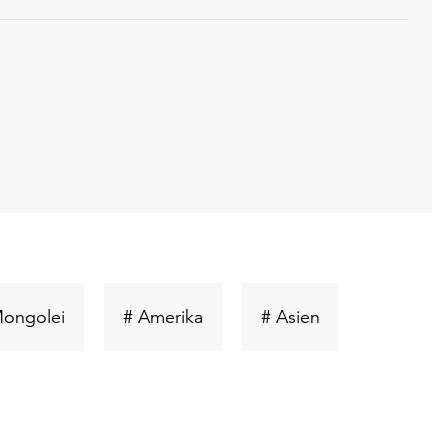
ort
Schlüsselwort
Schlüsselwort
Schlüsselwort
Mongolei
# Amerika
# Asien
suchen
suchen
suchen