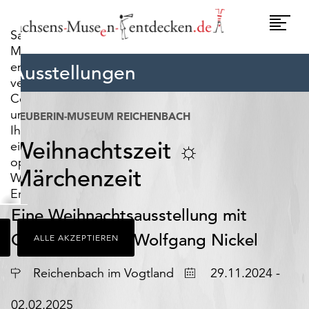
widerrufen.
Umscha
Sachsens-
Naviga
Museen-
entdecken.de
Ausstellungen
verwendet
Cookies,
um
NEUBERIN-MUSEUM REICHENBACH
Ihnen
Weihnachtszeit ☼
ein
optimales
Märchenzeit
Webseiten-
Erlebnis
zu
Eine Weihnachtsausstellung mit
bieten.
Glasbildern von Wolfgang Nickel
ALLE AKZEPTIEREN
Dazu
zählen
Ort
Datum
Cookies,
Reichenbach im Vogtland
29.11.2024 -
die
für
02.02.2025