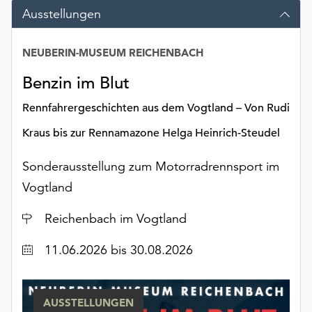
Möchten
Ausstellungen
Sie
die
NEUBERIN-MUSEUM REICHENBACH
verwendeten
Cookies
Benzin im Blut
anpassen,
erreichen
Rennfahrergeschichten aus dem Vogtland – Von Rudi
Sie
Kraus bis zur Rennamazone Helga Heinrich-Steudel
die
Einstellungen
Sonderausstellung zum Motorradrennsport im
über
die
Vogtland
Schaltfläche
„Auswählen“.
Ort
Reichenbach im Vogtland
Weitere
Datum
11.06.2026
bis 30.08.2026
Informationen
finden
Sie
AUSSTELLUNGEN
in