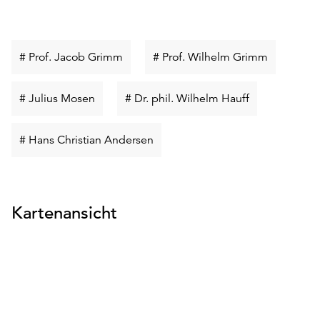
Schlüsselwort
Schlüssel
# Prof. Jacob Grimm
# Prof. Wilhelm Grimm
suchen
suchen
Schlüsselwort
Schlüsselwort
# Julius Mosen
# Dr. phil. Wilhelm Hauff
suchen
suchen
Schlüsselwort
# Hans Christian Andersen
suchen
Kartenansicht