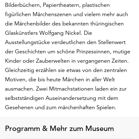
am
Bilderbüchern, Papiertheatern, plastischen
Ende
figürlichen Märchenszenen und vielem mehr auch
der
die Märchenbilder des bekannten thüringischen
Seite
die
Glaskünstlers Wolfgang Nickel. Die
Schaltfläche
Ausstellungstücke verdeutlichen den Stellenwert
„Cookie-
der Geschichten um schöne Prinzessinnen, mutige
Einstellungen“
zur
Kinder oder Zauberwelten in vergangenen Zeiten.
Verfügung.
Gleichzeitig erzählen sie etwas von den zentralen
Funktionale
Motiven, die bis heute Märchen in aller Welt
Cookies
werden
ausmachen. Zwei Mitmachstationen laden ein zur
auch
selbstständigen Auseinandersetzung mit dem
ohne
Gesehenen und zum märchenhaften Spielen.
Ihr
Einverständnis
weiterhin
Programm & Mehr zum Museum
ausgeführt.