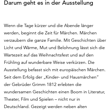
Darum geht es in der Ausstellung
auf
„Alle
akzeptieren“,
um
Wenn die Tage kürzer und die Abende länger
alle
werden, beginnt die Zeit für Märchen. Märchen
Cookies
zu
verzaubern die ganze Familie. Mit Geschichten über
akzeptieren.
Licht und Wärme, Mut und Belohnung lässt sich die
Sie
Wartezeit auf das Weihnachtsfest und auf den
können
Ihr
Frühling auf wunderbare Weise verkürzen. Die
Einverständnis
Ausstellung befasst sich mit europäischen Märchen.
jederzeit
Seit dem Erfolg der „Kinder- und Hausmärchen“
ändern
und
der Gebrüder Grimm 1812 erlebten die
widerrufen.
wundersamen Geschichten einen Boom in Literatur,
Dafür
Theater, Film und Spielen – nicht nur in
steht
Deutschland. Gezeigt werden neben alten
Ihnen