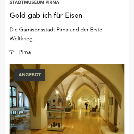
STADTMUSEUM PIRNA
unserer
Datenschutzerklärung
Gold gab ich für Eisen
oder
dem
Die Garnisonsstadt Pirna und der Erste
Impressum
Weltkrieg.
.
Ort
Pirna
ANGEBOT