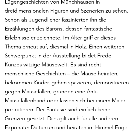
Lügengeschichten von Münchhausen in
am
Ende
dreidimensionalen Figuren und Szenerien zu sehen.
der
Schon als Jugendlicher faszinierten ihn die
Seite
Erzählungen des Barons, dessen fantastische
die
Schaltfläche
Erlebnisse er zeichnete. Im Alter griff er dieses
„Cookie-
Thema erneut auf, diesmal in Holz. Einen weiteren
Einstellungen“
Schwerpunkt in der Ausstellung bildet Fredo
zur
Kunzes witzige Mäusewelt. Es sind recht
Verfügung.
Funktionale
menschliche Geschichten – die Mäuse heiraten,
Cookies
bekommen Kinder, gehen spazieren, demonstrieren
werden
gegen Mäusefallen, gründen eine Anti-
auch
ohne
Mäusefallenband oder lassen sich bei einem Maler
Ihr
porträtieren. Der Fantasie sind einfach keine
Einverständnis
Grenzen gesetzt. Dies gilt auch für alle anderen
weiterhin
ausgeführt.
Exponate: Da tanzen und heiraten im Himmel Engel