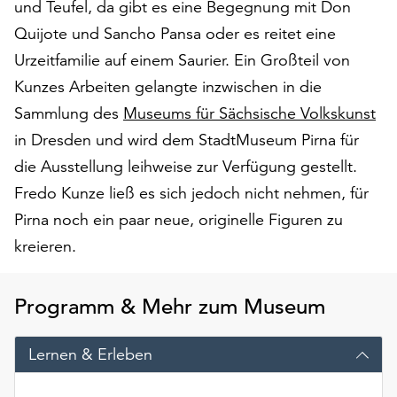
und Teufel, da gibt es eine Begegnung mit Don
Möchten
Sie
Quijote und Sancho Pansa oder es reitet eine
die
Urzeitfamilie auf einem Saurier. Ein Großteil von
verwendeten
Kunzes Arbeiten gelangte inzwischen in die
Cookies
Sammlung des
Museums für Sächsische Volkskunst
anpassen,
erreichen
in Dresden und wird dem StadtMuseum Pirna für
Sie
die Ausstellung leihweise zur Verfügung gestellt.
die
Fredo Kunze ließ es sich jedoch nicht nehmen, für
Einstellungen
über
Pirna noch ein paar neue, originelle Figuren zu
die
kreieren.
Schaltfläche
„Auswählen“.
Programm & Mehr zum Museum
Weitere
Informationen
finden
Lernen & Erleben
Sie
in