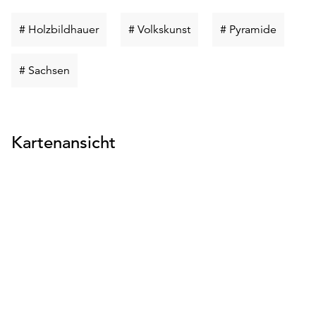
Schlüsselwort
Schlüsselwort
Schlüss
# Holzbildhauer
# Volkskunst
# Pyramide
suchen
suchen
suchen
Schlüsselwort
# Sachsen
suchen
Kartenansicht