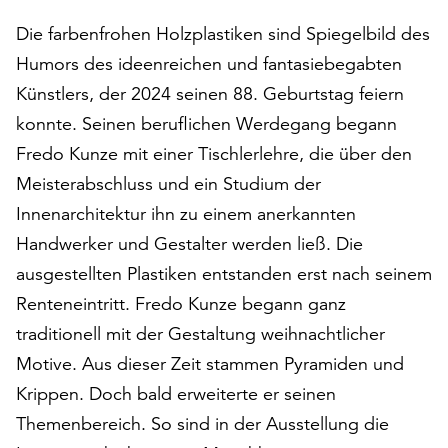
auf
Die farbenfrohen Holzplastiken sind Spiegelbild des
„Alle
Humors des ideenreichen und fantasiebegabten
akzeptieren“,
um
Künstlers, der 2024 seinen 88. Geburtstag feiern
alle
konnte. Seinen beruflichen Werdegang begann
Cookies
Fredo Kunze mit einer Tischlerlehre, die über den
zu
akzeptieren.
Meisterabschluss und ein Studium der
Sie
Innenarchitektur ihn zu einem anerkannten
können
Handwerker und Gestalter werden ließ. Die
Ihr
Einverständnis
ausgestellten Plastiken entstanden erst nach seinem
jederzeit
Renteneintritt. Fredo Kunze begann ganz
ändern
traditionell mit der Gestaltung weihnachtlicher
und
Motive. Aus dieser Zeit stammen Pyramiden und
widerrufen.
Dafür
Krippen. Doch bald erweiterte er seinen
steht
Themenbereich. So sind in der Ausstellung die
Ihnen