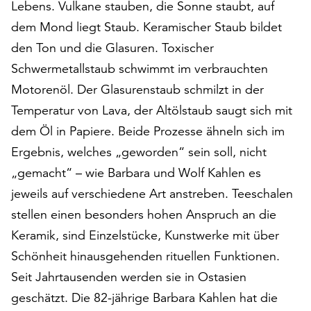
Lebens. Vulkane stauben, die Sonne staubt, auf
auf
dem Mond liegt Staub. Keramischer Staub bildet
„Alle
akzeptieren“,
den Ton und die Glasuren. Toxischer
um
Schwermetallstaub schwimmt im verbrauchten
alle
Motorenöl. Der Glasurenstaub schmilzt in der
Cookies
Temperatur von Lava, der Altölstaub saugt sich mit
zu
akzeptieren.
dem Öl in Papiere. Beide Prozesse ähneln sich im
Sie
Ergebnis, welches „geworden“ sein soll, nicht
können
„gemacht“ – wie Barbara und Wolf Kahlen es
Ihr
Einverständnis
jeweils auf verschiedene Art anstreben. Teeschalen
jederzeit
stellen einen besonders hohen Anspruch an die
ändern
Keramik, sind Einzelstücke, Kunstwerke mit über
und
widerrufen.
Schönheit hinausgehenden rituellen Funktionen.
Dafür
Seit Jahrtausenden werden sie in Ostasien
steht
geschätzt. Die 82-jährige Barbara Kahlen hat die
Ihnen