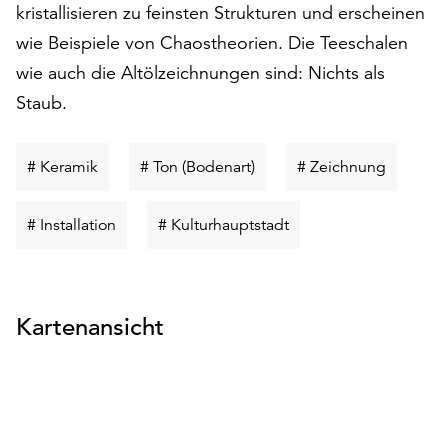
kristallisieren zu feinsten Strukturen und erscheinen
Möchten
Sie
wie Beispiele von Chaostheorien. Die Teeschalen
die
wie auch die Altölzeichnungen sind: Nichts als
verwendeten
Staub.
Cookies
anpassen,
erreichen
Schlüsselwort
Schlüsselwort
Schlüsse
# Keramik
# Ton (Bodenart)
# Zeichnung
Sie
suchen
suchen
suchen
die
Einstellungen
Schlüsselwort
Schlüsselwort
# Installation
# Kulturhauptstadt
über
suchen
suchen
die
Schaltfläche
„Auswählen“.
Kartenansicht
Weitere
Informationen
finden
Sie
in