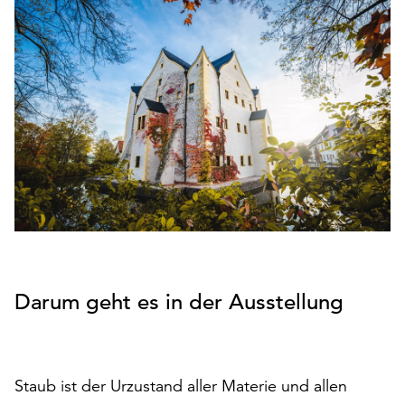
den
Betrieb
der
Seite
notwendig
sind
(funktionale
Cookies),
sowie
solche,
die
lediglich
zu
anonymen
Darum geht es in der Ausstellung
Statistikzwecken
genutzt
werden.
Klicken
Staub ist der Urzustand aller Materie und allen
Sie