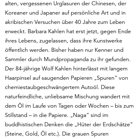
am
alten, vergessenen Urglasuren der Chinesen, der
Ende
Koreaner und Japaner auf persönliche Art und in
der
akribischen Versuchen über 40 Jahre zum Leben
Seite
erweckt. Barbara Kahlen hat erst jetzt, gegen Ende
die
Schaltfläche
ihres Lebens, zugelassen, dass ihre Kunstwerke
„Cookie-
öffentlich werden. Bisher haben nur Kenner und
Einstellungen“
Sammler durch Mundpropaganda zu ihr gefunden.
zur
Verfügung.
Der 84-jährige Wolf Kahlen hinterlässt mit langem
Funktionale
Haarpinsel auf saugenden Papieren „Spuren“ von
Cookies
chemiestaubgeschwängertem Autoöl. Diese
werden
auch
naturfeindliche, unliebsame Mischung wandert mit
ohne
dem Öl im Laufe von Tagen oder Wochen – bis zum
Ihr
Stillstand – in die Papiere. „Naga“ sind im
Einverständnis
buddhistischen Denken die „Hüter der Erdschätze“
weiterhin
ausgeführt.
(Steine, Gold, Öl etc.). Die grauen Spuren