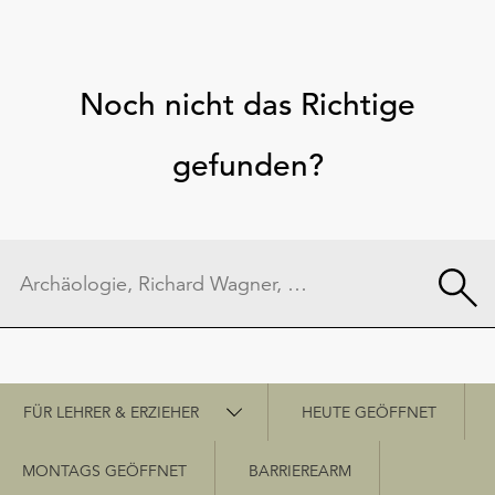
Noch nicht das Richtige
gefunden?
Schnellzugriff
FÜR LEHRER & ERZIEHER
HEUTE GEÖFFNET
MONTAGS GEÖFFNET
BARRIEREARM