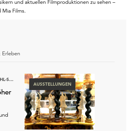
sikern und aktuellen Filmproduktionen zu sehen –
 Mia Films.
 Erleben
MANUFAKTUR DER TRÄUME – SAMMLUNG ERIKA POHL-STRÖHER
AUSSTELLUNGEN
öher
 und