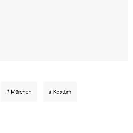
üsselwort
Schlüsselwort
Schlüsselwort
# Märchen
# Kostüm
en
suchen
suchen