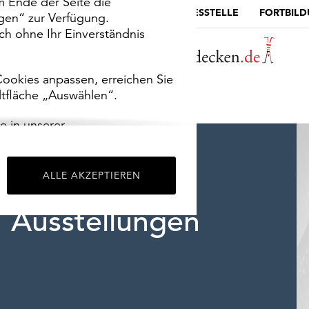
m Ende der Seite die
MUSEUMSPORTAL
DIE LANDESSTELLE
FORTBIL
ngen“ zur Verfügung.
h ohne Ihr Einverständnis
ookies anpassen, erreichen Sie
ltfläche „Auswählen“.
e in unserer
m
Impressum
.
ALLE AKZEPTIEREN
Ausstellungen