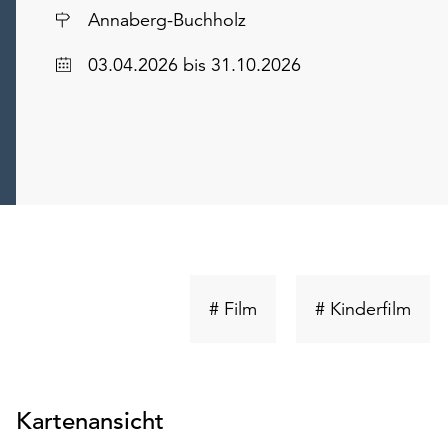
Ort
Annaberg-Buchholz
Datum
03.04.2026
bis 31.10.2026
Schlüsselwort
Schl
# Film
# Kinderfilm
suchen
such
Kartenansicht