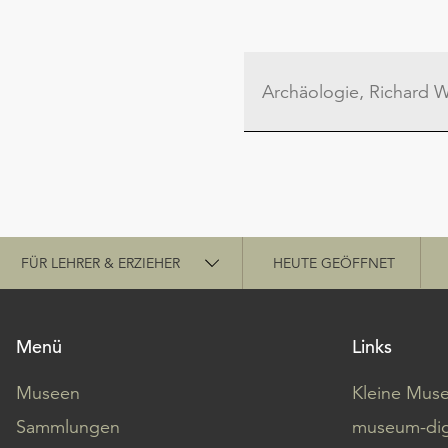
Schnellzugriff
FÜR LEHRER & ERZIEHER
HEUTE GEÖFFNET
Menü
Links
Museen
Kleine Mus
Sammlungen
museum-dig