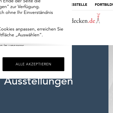
m Ende der Seite die
MUSEUMSPORTAL
DIE LANDESSTELLE
FORTBIL
ngen“ zur Verfügung.
h ohne Ihr Einverständnis
ookies anpassen, erreichen Sie
ltfläche „Auswählen“.
e in unserer
m
Impressum
.
ALLE AKZEPTIEREN
Ausstellungen