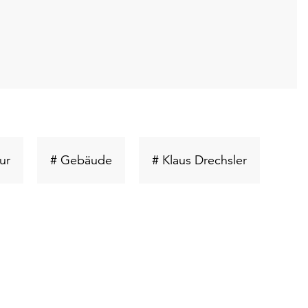
Schlüsselwort
Schlüsselwort
Schlüsselw
ur
# Gebäude
# Klaus Drechsler
suchen
suchen
suchen