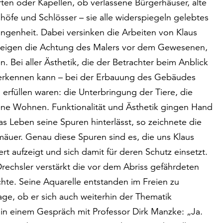
ten oder Kapellen, ob verlassene Bürgerhäuser, alte
öfe und Schlösser – sie alle widerspiegeln gelebtes
ngenheit. Dabei versinken die Arbeiten von Klaus
rn zeigen die Achtung des Malers vor dem Gewesenen,
ei aller Ästhetik, die der Betrachter beim Anblick
h erkennen kann – bei der Erbauung des Gebäudes
 erfüllen waren: die Unterbringung der Tiere, die
ene Wohnen. Funktionalität und Ästhetik gingen Hand
s Leben seine Spuren hinterlässt, so zeichnete die
äuer. Genau diese Spuren sind es, die uns Klaus
rt aufzeigt und sich damit für deren Schutz einsetzt.
echsler verstärkt die vor dem Abriss gefährdeten
chte. Seine Aquarelle entstanden im Freien zu
age, ob er sich auch weiterhin der Thematik
in einem Gespräch mit Professor Dirk Manzke: „Ja.