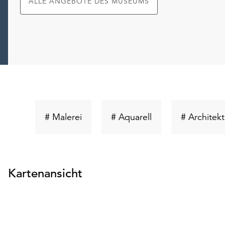
ALLE ANGEBOTE DES MUSEUMS
Schlüsselwort
Schlüsselwort
# Malerei
# Aquarell
# Architekt
suchen
suchen
Kartenansicht