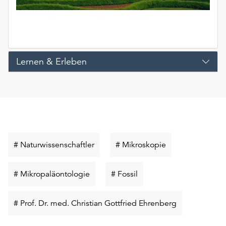
unserer
Datenschutzerklärung
oder
dem
Impressum
Lernen & Erleben
.
Schlüsselwort
Schlüsselwort
# Naturwissenschaftler
# Mikroskopie
suchen
suchen
Schlüsselwort
Schlüsselwort
# Mikropaläontologie
# Fossil
suchen
suchen
Schlüsselwort
# Prof. Dr. med. Christian Gottfried Ehrenberg
suchen