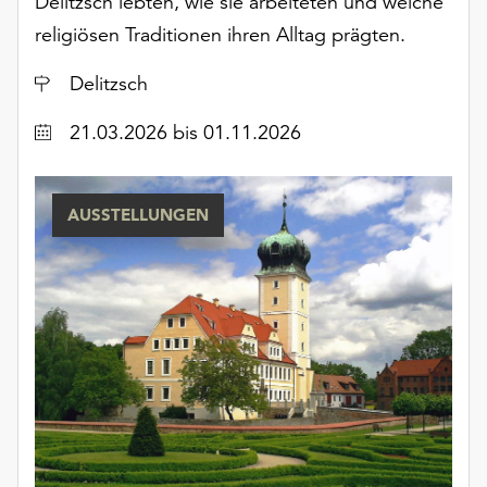
Delitzsch lebten, wie sie arbeiteten und welche
Möchten
religiösen Traditionen ihren Alltag prägten.
Sie
die
Ort
Delitzsch
verwendeten
Cookies
Datum
21.03.2026
bis 01.11.2026
anpassen,
erreichen
Sie
die
AUSSTELLUNGEN
Einstellungen
über
die
Schaltfläche
„Auswählen“.
Weitere
Informationen
finden
Sie
in