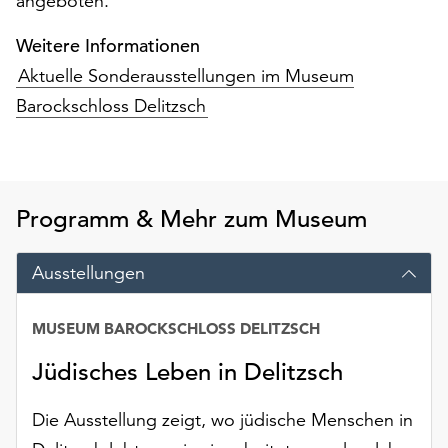
angeboten.
am
Ende
Weitere Informationen
der
Aktuelle Sonderausstellungen im Museum
Seite
die
Barockschloss Delitzsch
Schaltfläche
„Cookie-
Einstellungen“
zur
Programm & Mehr zum Museum
Verfügung.
Funktionale
Cookies
Ausstellungen
werden
auch
MUSEUM BAROCKSCHLOSS DELITZSCH
ohne
Ihr
Jüdisches Leben in Delitzsch
Einverständnis
weiterhin
Die Ausstellung zeigt, wo jüdische Menschen in
ausgeführt.