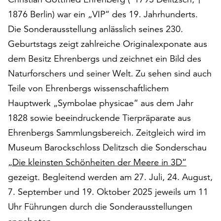
auf
1876 Berlin) war ein „VIP“ des 19. Jahrhunderts.
„Alle
Die Sonderausstellung anlässlich seines 230.
akzeptieren“,
Geburtstags zeigt zahlreiche Originalexponate aus
um
alle
dem Besitz Ehrenbergs und zeichnet ein Bild des
Cookies
Naturforschers und seiner Welt. Zu sehen sind auch
zu
Teile von Ehrenbergs wissenschaftlichem
akzeptieren.
Sie
Hauptwerk „Symbolae physicae“ aus dem Jahr
können
1828 sowie beeindruckende Tierpräparate aus
Ihr
Ehrenbergs Sammlungsbereich. Zeitgleich wird im
Einverständnis
jederzeit
Museum Barockschloss Delitzsch die Sonderschau
ändern
„Die kleinsten Schönheiten der Meere in 3D“
und
gezeigt. Begleitend werden am 27. Juli, 24. August,
widerrufen.
Dafür
7. September und 19. Oktober 2025 jeweils um 11
steht
Uhr Führungen durch die Sonderausstellungen
Ihnen