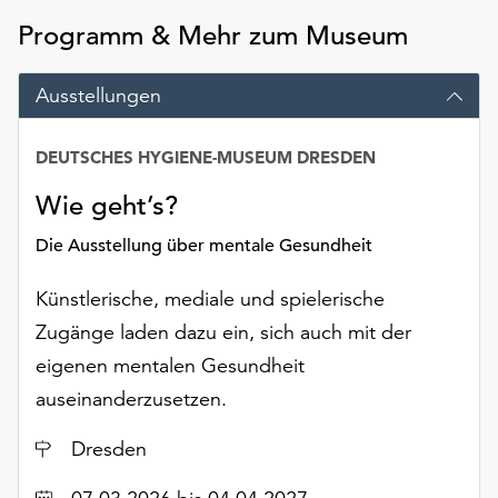
Möchten
Programm & Mehr zum Museum
Sie
die
verwendeten
Ausstellungen
Cookies
anpassen,
DEUTSCHES HYGIENE-MUSEUM DRESDEN
erreichen
Sie
Wie geht’s?
die
Einstellungen
Die Ausstellung über mentale Gesundheit
über
die
Künstlerische, mediale und spielerische
Schaltfläche
Zugänge laden dazu ein, sich auch mit der
„Auswählen“.
eigenen mentalen Gesundheit
Weitere
auseinanderzusetzen.
Informationen
finden
Ort
Dresden
Sie
in
Datum