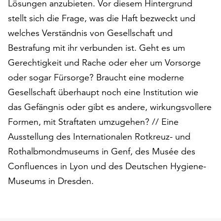
Lösungen anzubieten. Vor diesem Hintergrund
am
Ende
stellt sich die Frage, was die Haft bezweckt und
der
welches Verständnis von Gesellschaft und
Seite
Bestrafung mit ihr ver­bunden ist. Geht es um
die
Schaltfläche
Gerechtigkeit und Rache oder eher um Vorsorge
„Cookie-
oder sogar Fürsorge? Braucht eine moderne
Einstellungen“
Gesellschaft überhaupt noch eine Institution wie
zur
Verfügung.
das Gefängnis oder gibt es andere, wirkungsvollere
Funktionale
Formen, mit Straftaten umzugehen? // Eine
Cookies
Ausstellung des Internationalen Rotkreuz- und
werden
Rothalbmondmuseums in Genf, des Musée des
auch
ohne
Confluences in Lyon und des Deutschen Hygiene-
Ihr
Museums in Dresden.
Einverständnis
weiterhin
ausgeführt.