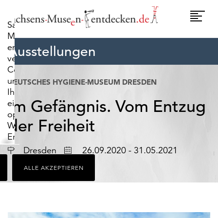
widerrufen.
Umscha
Sachsens-
Naviga
Museen-
entdecken.de
Ausstellungen
verwendet
Cookies,
um
DEUTSCHES HYGIENE-MUSEUM DRESDEN
Ihnen
Im Gefängnis. Vom Entzug
ein
optimales
der Freiheit
Webseiten-
Erlebnis
zu
Ort
Datum
Dresden
26.09.2020 - 31.05.2021
bieten.
ALLE AKZEPTIEREN
Dazu
zählen
Cookies,
die
für