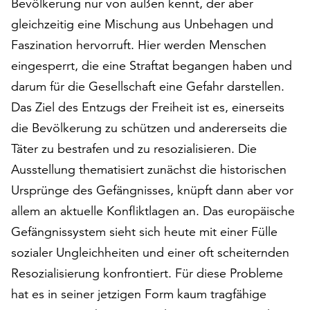
Bevölkerung nur von außen kennt, der aber
auf
gleichzeitig eine Mischung aus Unbehagen und
„Alle
Faszination hervorruft. Hier werden Menschen
akzeptieren“,
um
eingesperrt, die eine Straftat begangen haben und
alle
darum für die Gesellschaft eine Gefahr darstellen.
Cookies
Das Ziel des Entzugs der Freiheit ist es, einerseits
zu
akzeptieren.
die Bevölkerung zu schützen und andererseits die
Sie
Täter zu bestrafen und zu resozialisieren. Die
können
Ausstellung thematisiert zunächst die historischen
Ihr
Einverständnis
Ursprünge des Gefängnisses, knüpft dann aber vor
jederzeit
allem an aktuelle Konfliktlagen an. Das europäische
ändern
Gefängnis­system sieht sich heute mit einer Fülle
und
sozialer Ungleichheiten und einer oft scheiternden
widerrufen.
Dafür
Resozialisierung konfrontiert. Für diese Probleme
steht
hat es in seiner jetzigen Form kaum tragfähige
Ihnen