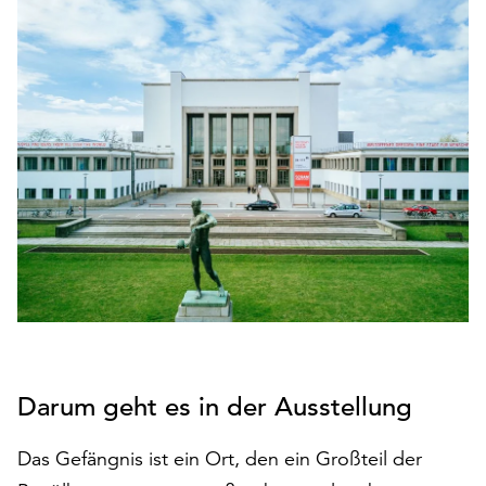
den
Betrieb
der
Seite
notwendig
sind
(funktionale
Cookies),
sowie
solche,
die
lediglich
zu
anonymen
Statistikzwecken
genutzt
Darum geht es in der Ausstellung
werden.
Klicken
Das Gefängnis ist ein Ort, den ein Großteil der
Sie