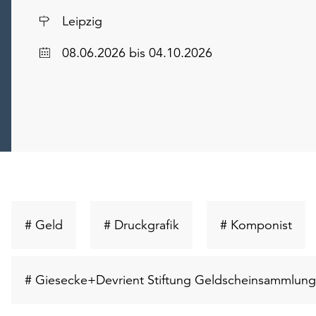
Ort
Leipzig
Datum
08.06.2026
bis 04.10.2026
Schlüsselwort
Schlüsselwort
Schl
# Geld
# Druckgrafik
# Komponist
suchen
suchen
suc
# Giesecke+Devrient Stiftung Geldscheinsammlung