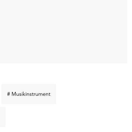
üsselwort
Schlüsselwort
# Musikinstrument
hen
suchen
Schlüsselwort
suchen