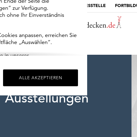
m Ende der Seite die
MUSEUMSPORTAL
DIE LANDESSTELLE
FORTBIL
ngen“ zur Verfügung.
h ohne Ihr Einverständnis
ookies anpassen, erreichen Sie
ltfläche „Auswählen“.
e in unserer
m
Impressum
.
ALLE AKZEPTIEREN
Ausstellungen