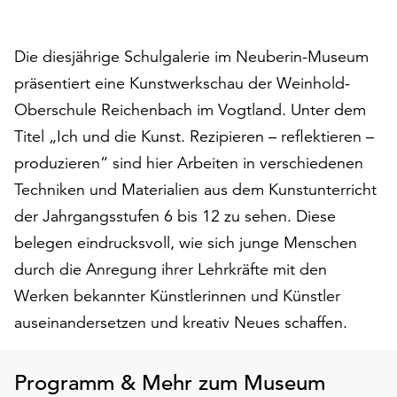
auf
„Alle
Die diesjährige Schulgalerie im Neuberin-Museum
akzeptieren“,
um
präsentiert eine Kunstwerkschau der Weinhold-
alle
Oberschule Reichenbach im Vogtland. Unter dem
Cookies
Titel „Ich und die Kunst. Rezipieren – reflektieren –
zu
akzeptieren.
produzieren“ sind hier Arbeiten in verschiedenen
Sie
Techniken und Materialien aus dem Kunstunterricht
können
der Jahrgangsstufen 6 bis 12 zu sehen. Diese
Ihr
Einverständnis
belegen eindrucksvoll, wie sich junge Menschen
jederzeit
durch die Anregung ihrer Lehrkräfte mit den
ändern
Werken bekannter Künstlerinnen und Künstler
und
auseinandersetzen und kreativ Neues schaffen.
widerrufen.
Dafür
steht
Programm & Mehr zum Museum
Ihnen