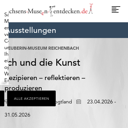
widerrufen.
Umscha
Sachsens-
Naviga
Museen-
entdecken.de
Ausstellungen
verwendet
Cookies,
um
NEUBERIN-MUSEUM REICHENBACH
Ihnen
Ich und die Kunst
ein
optimales
Webseiten-
Rezipieren – reflektieren –
Erlebnis
zu
produzieren
bieten.
ALLE AKZEPTIEREN
Dazu
Ort
Datum
Reichenbach im Vogtland
23.04.2026 -
zählen
Cookies,
31.05.2026
die
für