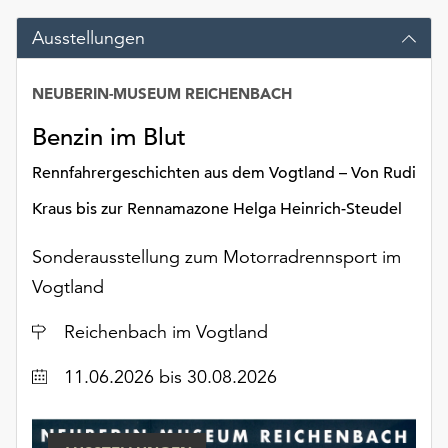
am
Ende
Ausstellungen
der
Seite
NEUBERIN-MUSEUM REICHENBACH
die
Schaltfläche
Benzin im Blut
„Cookie-
Einstellungen“
Rennfahrergeschichten aus dem Vogtland – Von Rudi
zur
Kraus bis zur Rennamazone Helga Heinrich-Steudel
Verfügung.
Funktionale
Sonderausstellung zum Motorradrennsport im
Cookies
werden
Vogtland
auch
Ort
ohne
Reichenbach im Vogtland
Ihr
Datum
11.06.2026
bis 30.08.2026
Einverständnis
weiterhin
ausgeführt.