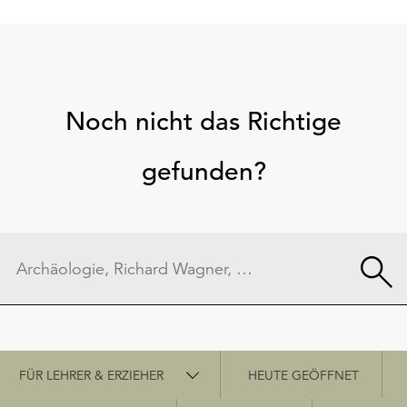
Noch nicht das Richtige
gefunden?
Schnellzugriff
FÜR LEHRER & ERZIEHER
HEUTE GEÖFFNET