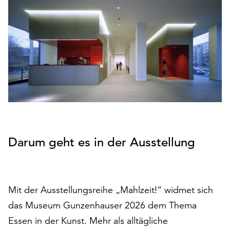
den
Betrieb
der
Seite
notwendig
sind
(funktionale
Cookies),
sowie
solche,
die
lediglich
Darum geht es in der Ausstellung
zu
anonymen
Statistikzwecken
genutzt
Mit der Ausstellungsreihe „Mahlzeit!“ widmet sich
werden.
das Museum Gunzenhauser 2026 dem Thema
Klicken
Essen in der Kunst. Mehr als alltägliche
Sie