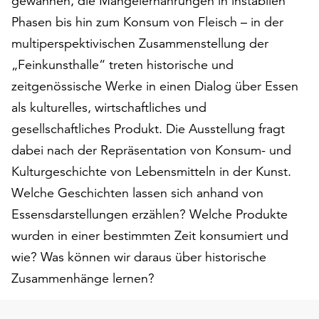
gewannen, die Mangelernährungen in instabilen
Möchten
Phasen bis hin zum Konsum von Fleisch – in der
Sie
die
multiperspektivischen Zusammenstellung der
verwendeten
„Feinkunsthalle“ treten historische und
Cookies
zeitgenössische Werke in einen Dialog über Essen
anpassen,
als kulturelles, wirtschaftliches und
erreichen
Sie
gesellschaftliches Produkt. Die Ausstellung fragt
die
dabei nach der Repräsentation von Konsum- und
Einstellungen
Kulturgeschichte von Lebensmitteln in der Kunst.
über
die
Welche Geschichten lassen sich anhand von
Schaltfläche
Essensdarstellungen erzählen? Welche Produkte
„Auswählen“.
wurden in einer bestimmten Zeit konsumiert und
Weitere
wie? Was können wir daraus über historische
Informationen
Zusammenhänge lernen?
finden
Sie
in