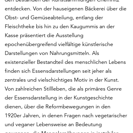
am
entdecken. Von der hauseigenen Bäckerei über die
Ende
der
Obst- und Gemüseabteilung, entlang der
Seite
Fleischtheke bis hin zu den Kaugummis an der
die
Kasse präsentiert die Ausstellung
Schaltfläche
„Cookie-
epochenübergreifend vielfältige künstlerische
Einstellungen“
Darstellungen von Nahrungsmitteln. Als
zur
existenzieller Bestandteil des menschlichen Lebens
Verfügung.
finden sich Essensdarstellungen seit jeher als
Funktionale
Cookies
zentrales und vielschichtiges Motiv in der Kunst.
werden
Von zahlreichen Stillleben, die als primäres Genre
auch
der Essensdarstellung in der Kunstgeschichte
ohne
Ihr
dienen, über die Reformbewegungen in den
Einverständnis
1920er Jahren, in denen Fragen nach vegetarischer
weiterhin
und veganer Lebensweise an Bedeutung
ausgeführt.