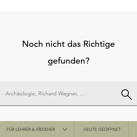
Noch nicht das Richtige
gefunden?
Schnellzugriff
FÜR LEHRER & ERZIEHER
HEUTE GEÖFFNET