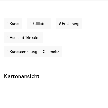
Schlüsselwort
Schlüsselwort
Schlüsselwort
# Kunst
# Stillleben
# Ernährung
suchen
suchen
suchen
Schlüsselwort
# Ess- und Trinksitte
suchen
Schlüsselwort
# Kunstsammlungen Chemnitz
suchen
Kartenansicht