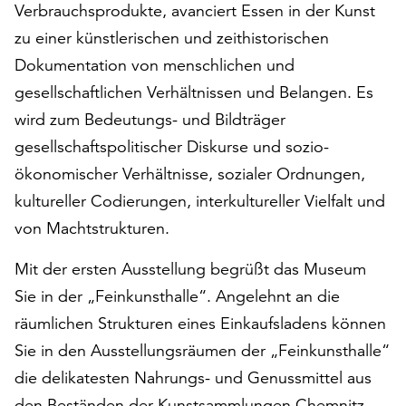
Verbrauchsprodukte, avanciert Essen in der Kunst
auf
zu einer künstlerischen und zeithistorischen
„Alle
akzeptieren“,
Dokumentation von menschlichen und
um
gesellschaftlichen Verhältnissen und Belangen. Es
alle
wird zum Bedeutungs- und Bildträger
Cookies
zu
gesellschaftspolitischer Diskurse und sozio-
akzeptieren.
ökonomischer Verhältnisse, sozialer Ordnungen,
Sie
kultureller Codierungen, interkultureller Vielfalt und
können
Ihr
von Machtstrukturen.
Einverständnis
jederzeit
Mit der ersten Ausstellung begrüßt das Museum
ändern
Sie in der „Feinkunsthalle“. Angelehnt an die
und
räumlichen Strukturen eines Einkaufsladens können
widerrufen.
Sie in den Ausstellungsräumen der „Feinkunsthalle“
Dafür
steht
die delikatesten Nahrungs- und Genussmittel aus
Ihnen
den Beständen der Kunstsammlungen Chemnitz