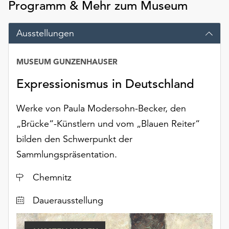
Programm & Mehr zum Museum
unserer
Datenschutzerklärung
oder
Ausstellungen
dem
Impressum
MUSEUM GUNZENHAUSER
Datum
.
Expressionismus in Deutschland
Werke von Paula Modersohn-Becker, den
„Brücke“-Künstlern und vom „Blauen Reiter“
bilden den Schwerpunkt der
Sammlungspräsentation.
Ort
Chemnitz
Dauerausstellung