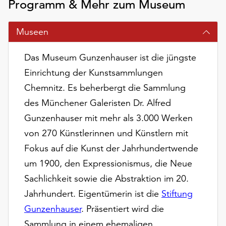
Programm & Mehr zum Museum
am
Ende
der
Museen
Seite
die
Das Museum Gunzenhauser ist die jüngste
Schaltfläche
Einrichtung der Kunstsammlungen
„Cookie-
Einstellungen“
Chemnitz. Es beherbergt die Sammlung
zur
des Münchener Galeristen Dr. Alfred
Verfügung.
Gunzenhauser mit mehr als 3.000 Werken
Funktionale
Cookies
von 270 Künstlerinnen und Künstlern mit
werden
Fokus auf die Kunst der Jahrhundertwende
auch
um 1900, den Expressionismus, die Neue
ohne
Sachlichkeit sowie die Abstraktion im 20.
Ihr
Einverständnis
Jahrhundert. Eigentümerin ist die
Stiftung
weiterhin
Gunzenhauser
. Präsentiert wird die
ausgeführt.
Sammlung in einem ehemaligen