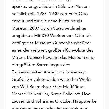
Möchten
Sparkassengebäude im Stile der Neuen
Sie
Sachlichkeit, 1928–1930 von Fred Otto
die
verwendeten
erbaut und für die neue Nutzung als
Cookies
Museum 2007 durch Staab Architekten
anpassen,
umgebaut. Mit 380 Werken von Otto Dix
erreichen
Sie
verfügt das Museum Gunzenhauser über
die
eines der weltweit größten Konvolute des
Einstellungen
Malers. Ebenso bewahrt das Museum eine
über
der größten Sammlungen des
die
Schaltfläche
Expressionisten Alexej von Jawlensky.
„Auswählen“.
Große Konvolute bilden weiterhin Werke
Weitere
von Willi Baumeister, Gabriele Münter,
Informationen
Conrad Felixmüller, Serge Poliakoff, Uwe
finden
Lausen und Johannes Grützke. Hauptwerke
Sie
in
der Sammlung werden in wechselnden