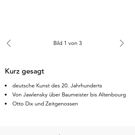
auf
„Alle
akzeptieren“,
um
alle
Cookies
Zur
Bild
1
von
3
Zu
zu
vorherigen
nä
akzeptieren.
Sie
Folie
Fo
können
Kurz gesagt
Ihr
Einverständnis
deutsche Kunst des 20. Jahrhunderts
jederzeit
Von Jawlensky über Baumeister bis Altenbourg
ändern
und
Otto Dix und Zeitgenossen
widerrufen.
Dafür
steht
Ihnen