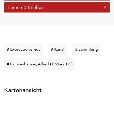
Lernen & Erleben
Schlüsselwort
Schlüsselwort
Schlüsse
# Expressionismus
# Kunst
# Sammlung
suchen
suchen
suchen
Schlüsselwort
# Gunzenhauser, Alfred (1926–2015)
suchen
Kartenansicht