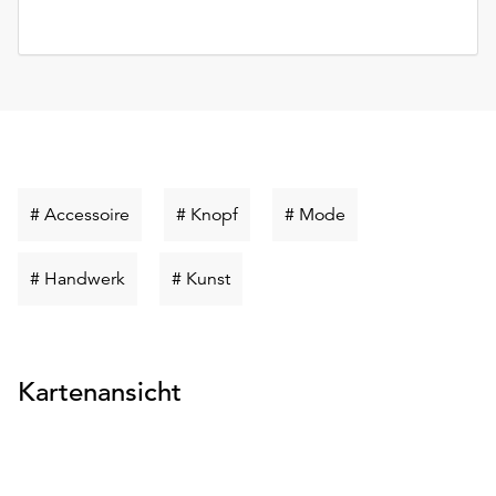
Schlüsselwort
Schlüsselwort
Schlüsselwort
# Accessoire
# Knopf
# Mode
suchen
suchen
suchen
Schlüsselwort
Schlüsselwort
# Handwerk
# Kunst
suchen
suchen
Kartenansicht