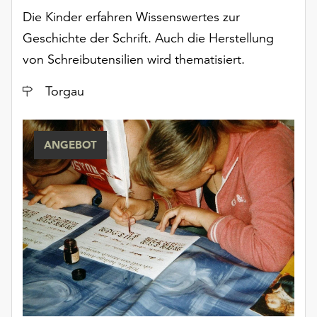
Möchten
Die Kinder erfahren Wissenswertes zur
Sie
Geschichte der Schrift. Auch die Herstellung
die
verwendeten
von Schreibutensilien wird thematisiert.
Cookies
Ort
anpassen,
Torgau
erreichen
Sie
die
ANGEBOT
Einstellungen
über
die
Schaltfläche
„Auswählen“.
Weitere
Informationen
finden
Sie
in