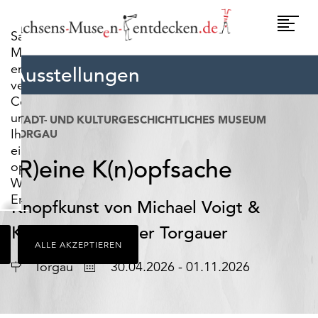
widerrufen.
Umscha
Sachsens-
Naviga
Museen-
entdecken.de
Ausstellungen
verwendet
Cookies,
um
STADT- UND KULTURGESCHICHTLICHES MUSEUM
Ihnen
TORGAU
ein
(R)eine K(n)opfsache
optimales
Webseiten-
Erlebnis
Knopfkunst von Michael Voigt &
zu
Knopflieblinge der Torgauer
bieten.
ALLE AKZEPTIEREN
Dazu
zählen
Ort
Datum
Torgau
30.04.2026 - 01.11.2026
Cookies,
die
für