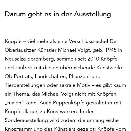
Folie
Fo
auf
„Alle
Darum geht es in der Ausstellung
akzeptieren“,
um
alle
Cookies
Knöpfe – viel mehr als eine Verschlusssache! Der
zu
Oberlausitzer Künstler Michael Voigt, geb. 1945 in
akzeptieren.
Neusalza-Spremberg, sammelt seit 2010 Knöpfe
Sie
können
und zaubert mit diesen überraschende Kunstwerke.
Ihr
Ob Porträts, Landschaften, Pflanzen- und
Einverständnis
Tierdarstellungen oder sakrale Motiv – es gibt kaum
jederzeit
ändern
ein Thema, das Michael Voigt nicht mit Knöpfen
und
„malen“ kann. Auch Puppenköpfe gestaltet er mit
widerrufen.
Knopfcollagen zu Kunstwerken. In der
Dafür
Sonderausstellung wird zudem die umfangreiche
steht
Ihnen
Knopfsammlung des Künstlers gezeigt: Knöpfe vom