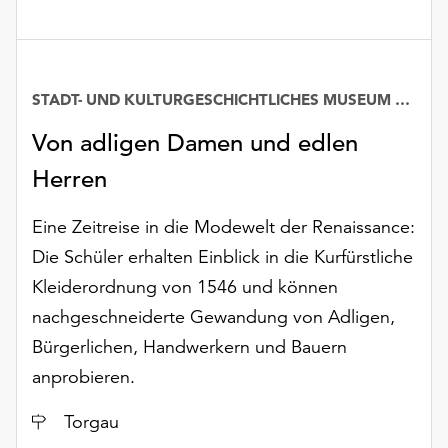
unserer
Datenschutzerklärung
oder
dem
STADT- UND KULTURGESCHICHTLICHES MUSEUM TORGAU
Impressum
.
Von adligen Damen und edlen
Herren
Eine Zeitreise in die Modewelt der Renaissance:
Die Schüler erhalten Einblick in die Kurfürstliche
Kleiderordnung von 1546 und können
nachgeschneiderte Gewandung von Adligen,
Bürgerlichen, Handwerkern und Bauern
anprobieren.
Ort
Torgau