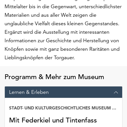
am
Mittelalter bis in die Gegenwart, unterschiedlichster
Ende
Materialien und aus aller Welt zeigen die
der
Seite
unglaubliche Vielfalt dieses kleinen Gegenstandes.
die
Ergänzt wird die Ausstellung mit interessanten
Schaltfläche
Informationen zur Geschichte und Herstellung von
„Cookie-
Einstellungen“
Knöpfen sowie mit ganz besonderen Raritäten und
zur
Lieblingsknöpfen der Torgauer.
Verfügung.
Funktionale
Cookies
Programm & Mehr zum Museum
werden
auch
Lernen & Erleben
ohne
Ihr
Einverständnis
STADT- UND KULTURGESCHICHTLICHES MUSEUM TORGAU
weiterhin
Mit Federkiel und Tintenfass
ausgeführt.