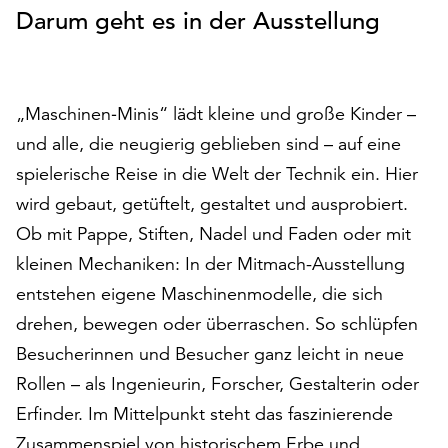
Darum geht es in der Ausstellung
auf
„Alle
akzeptieren“,
um
alle
„Maschinen‑Minis“ lädt kleine und große Kinder –
Cookies
und alle, die neugierig geblieben sind – auf eine
zu
spielerische Reise in die Welt der Technik ein. Hier
akzeptieren.
wird gebaut, getüftelt, gestaltet und ausprobiert.
Sie
können
Ob mit Pappe, Stiften, Nadel und Faden oder mit
Ihr
kleinen Mechaniken: In der Mitmach-Ausstellung
Einverständnis
entstehen eigene Maschinenmodelle, die sich
jederzeit
ändern
drehen, bewegen oder überraschen. So schlüpfen
und
Besucherinnen und Besucher ganz leicht in neue
widerrufen.
Rollen – als Ingenieurin, Forscher, Gestalterin oder
Dafür
steht
Erfinder. Im Mittelpunkt steht das faszinierende
Ihnen
Zusammenspiel von historischem Erbe und