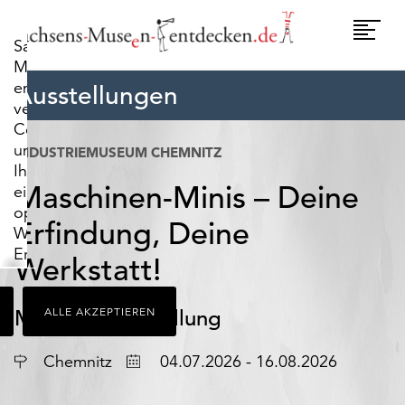
widerrufen.
Umscha
Sachsens-
Naviga
Museen-
entdecken.de
Ausstellungen
verwendet
Cookies,
um
INDUSTRIEMUSEUM CHEMNITZ
Ihnen
Maschinen-Minis – Deine
ein
optimales
Erfindung, Deine
Webseiten-
Erlebnis
Werkstatt!
zu
bieten.
Mitmach-Ausstellung
ALLE AKZEPTIEREN
Dazu
zählen
Cookies,
Ort
Datum
Chemnitz
04.07.2026 - 16.08.2026
die
für