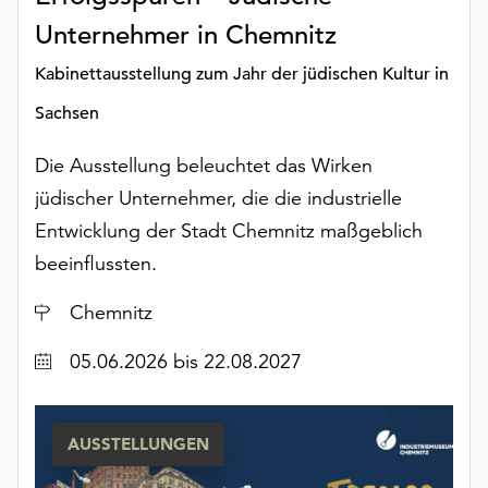
unserer
Unternehmer in Chemnitz
Datenschutzerklärung
oder
Kabinettausstellung zum Jahr der jüdischen Kultur in
dem
Sachsen
Impressum
.
Die Ausstellung beleuchtet das Wirken
jüdischer Unternehmer, die die industrielle
Entwicklung der Stadt Chemnitz maßgeblich
beeinflussten.
Ort
Chemnitz
Datum
05.06.2026
bis 22.08.2027
AUSSTELLUNGEN