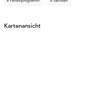
Schlüsselwort
Schlüsselwort
# Ferienprogramm
# Sachsen
suchen
suchen
Kartenansicht