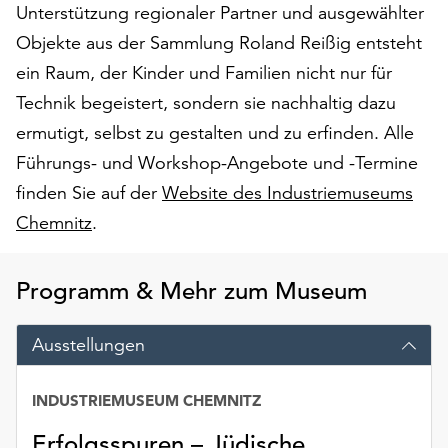
Unterstützung regionaler Partner und ausgewählter
Möchten
Sie
Objekte aus der Sammlung Roland Reißig entsteht
die
ein Raum, der Kinder und Familien nicht nur für
verwendeten
Technik begeistert, sondern sie nachhaltig dazu
Cookies
anpassen,
ermutigt, selbst zu gestalten und zu erfinden. Alle
erreichen
Führungs- und Workshop-Angebote und -Termine
Sie
finden Sie auf der
Website des Industriemuseums
die
Einstellungen
Chemnitz
.
über
die
Programm & Mehr zum Museum
Schaltfläche
„Auswählen“.
Ausstellungen
Weitere
Informationen
finden
INDUSTRIEMUSEUM CHEMNITZ
Sie
Erfolgsspuren – Jüdische
in