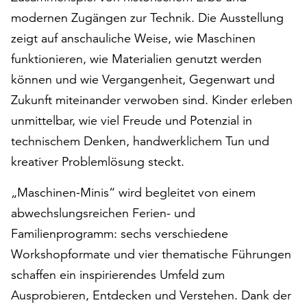
am
modernen Zugängen zur Technik. Die Ausstellung
Ende
der
zeigt auf anschauliche Weise, wie Maschinen
Seite
funktionieren, wie Materialien genutzt werden
die
können und wie Vergangenheit, Gegenwart und
Schaltfläche
Zukunft miteinander verwoben sind. Kinder erleben
„Cookie-
Einstellungen“
unmittelbar, wie viel Freude und Potenzial in
zur
technischem Denken, handwerklichem Tun und
Verfügung.
kreativer Problemlösung steckt.
Funktionale
Cookies
„Maschinen‑Minis“ wird begleitet von einem
werden
auch
abwechslungsreichen Ferien- und
ohne
Familienprogramm: sechs verschiedene
Ihr
Workshopformate und vier thematische Führungen
Einverständnis
weiterhin
schaffen ein inspirierendes Umfeld zum
ausgeführt.
Ausprobieren, Entdecken und Verstehen. Dank der