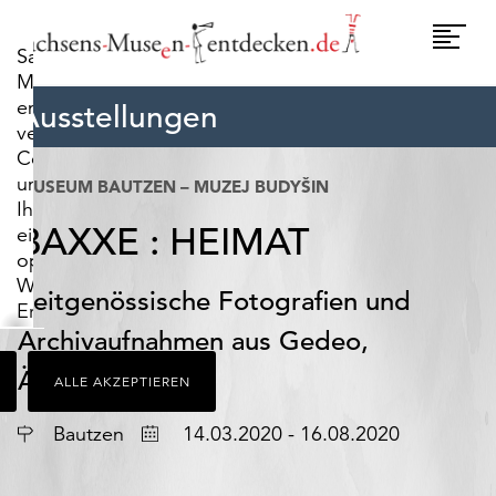
widerrufen.
Umscha
Sachsens-
Naviga
Museen-
entdecken.de
Ausstellungen
verwendet
Cookies,
um
MUSEUM BAUTZEN – MUZEJ BUDYŠIN
Ihnen
BAXXE : HEIMAT
ein
optimales
Webseiten-
Zeitgenössische Fotografien und
Erlebnis
zu
Archivaufnahmen aus Gedeo,
bieten.
Äthiopien
ALLE AKZEPTIEREN
Dazu
zählen
Ort
Datum
Bautzen
14.03.2020 - 16.08.2020
Cookies,
die
für