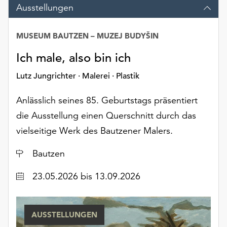
am
Ausstellungen
Ende
der
MUSEUM BAUTZEN – MUZEJ BUDYŠIN
Seite
die
Ich male, also bin ich
Schaltfläche
„Cookie-
Lutz Jungrichter · Malerei · Plastik
Einstellungen“
zur
Anlässlich seines 85. Geburtstags präsentiert
Verfügung.
die Ausstellung einen Querschnitt durch das
Funktionale
vielseitige Werk des Bautzener Malers.
Cookies
werden
Ort
Bautzen
auch
ohne
Datum
23.05.2026
bis 13.09.2026
Ihr
Einverständnis
weiterhin
ausgeführt.
AUSSTELLUNGEN