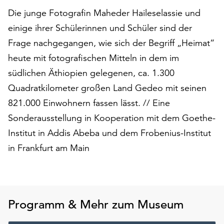
auf
Die junge Fotografin Maheder Haileselassie und
„Alle
einige ihrer Schülerinnen und Schüler sind der
akzeptieren“,
Frage nachgegangen, wie sich der Begriff „Heimat“
um
alle
heute mit fotografischen Mitteln in dem im
Cookies
südlichen Äthiopien gelegenen, ca. 1.300
zu
Quadratkilometer großen Land Gedeo mit seinen
akzeptieren.
Sie
821.000 Einwohnern fassen lässt. // Eine
können
Sonderausstellung in Kooperation mit dem Goethe-
Ihr
Institut in Addis Abeba und dem Frobenius-Institut
Einverständnis
in Frankfurt am Main
jederzeit
ändern
und
widerrufen.
Dafür
Programm & Mehr zum Museum
steht
Ihnen