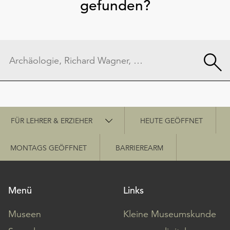
gefunden?
Schnellzugriff
FÜR LEHRER & ERZIEHER
HEUTE GEÖFFNET
MONTAGS GEÖFFNET
BARRIEREARM
Menü
Links
Museen
Kleine Museumskunde