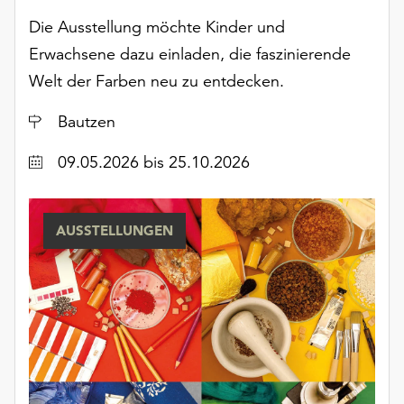
unserer
Die Ausstellung möchte Kinder und
Datenschutzerklärung
Erwachsene dazu einladen, die faszinierende
oder
dem
Welt der Farben neu zu entdecken.
Impressum
.
Ort
Bautzen
Datum
09.05.2026
bis 25.10.2026
AUSSTELLUNGEN