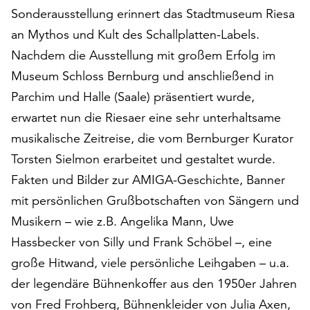
am
Sonderausstellung erinnert das Stadtmuseum Riesa
Ende
an Mythos und Kult des Schallplatten-Labels.
der
Seite
Nachdem die Ausstellung mit großem Erfolg im
die
Museum Schloss Bernburg und anschließend in
Schaltfläche
Parchim und Halle (Saale) präsentiert wurde,
„Cookie-
erwartet nun die Riesaer eine sehr unterhaltsame
Einstellungen“
zur
musikalische Zeitreise, die vom Bernburger Kurator
Verfügung.
Torsten Sielmon erarbeitet und gestaltet wurde.
Funktionale
Fakten und Bilder zur AMIGA-Geschichte, Banner
Cookies
werden
mit persönlichen Grußbotschaften von Sängern und
auch
Musikern – wie z.B. Angelika Mann, Uwe
ohne
Hassbecker von Silly und Frank Schöbel –, eine
Ihr
Einverständnis
große Hitwand, viele persönliche Leihgaben – u.a.
weiterhin
der legendäre Bühnenkoffer aus den 1950er Jahren
ausgeführt.
von Fred Frohberg, Bühnenkleider von Julia Axen,