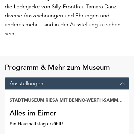
Möchten
die Lederjacke von Silly-Frontfrau Tamara Danz,
Sie
diverse Auszeichnungen und Ehrungen und
die
anderes mehr – sind in der Ausstellung zu sehen
verwendeten
Cookies
sein.
anpassen,
erreichen
Sie
die
Einstellungen
Programm & Mehr zum Museum
über
die
Ausstellungen
Schaltfläche
„Auswählen“.
STADTMUSEUM RIESA MIT BENNO-WERTH-SAMMLUNG
Weitere
Informationen
Alles im Eimer
finden
Ein Haushaltstag erzählt!
Sie
in