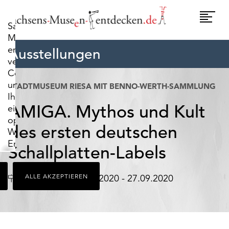
widerrufen.
Umscha
Sachsens-
Naviga
Museen-
entdecken.de
Ausstellungen
verwendet
Cookies,
um
STADTMUSEUM RIESA MIT BENNO-WERTH-SAMMLUNG
Ihnen
AMIGA. Mythos und Kult
ein
optimales
des ersten deutschen
Webseiten-
Erlebnis
Schallplatten-Labels
zu
bieten.
Ort
Datum
Riesa
ALLE AKZEPTIEREN
15.05.2020 - 27.09.2020
Dazu
zählen
Cookies,
die
für