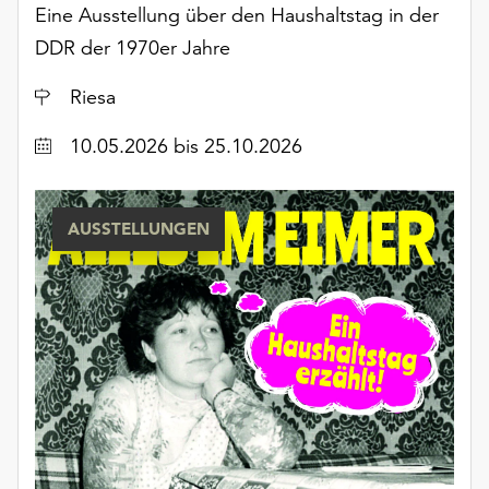
Eine Ausstellung über den Haushaltstag in der
unserer
Datenschutzerklärung
DDR der 1970er Jahre
oder
dem
Ort
Riesa
Impressum
Datum
.
10.05.2026
bis 25.10.2026
AUSSTELLUNGEN