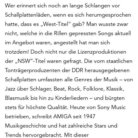
Wer erinnert sich noch an lange Schlangen vor
auf
„Alle
Schallplattenläden, wenn es sich herumgesprochen
akzeptieren“,
hatte, dass es „West-Titel“ gab? Man wusste zwar
um
nicht, welche in die Rillen gepressten Songs aktuell
alle
Cookies
im Angebot waren, angestellt hat man sich
zu
trotzdem! Doch nicht nur die Lizenzproduktionen
akzeptieren.
der „NSW“-Titel waren gefragt. Die vom staatlichen
Sie
Tonträgerproduzenten der DDR herausgegebenen
können
Ihr
Schallplatten umfassten alle Genres der Musik – von
Einverständnis
Jazz über Schlager, Beat, Rock, Folklore, Klassik,
jederzeit
Blasmusik bis hin zu Kinderliedern – und bürgten
ändern
und
stets für höchste Qualität. Heute von Sony Music
widerrufen.
betrieben, schreibt AMIGA seit 1947
Dafür
Musikgeschichte und hat zahlreiche Stars und
steht
Ihnen
Trends hervorgebracht. Mit dieser