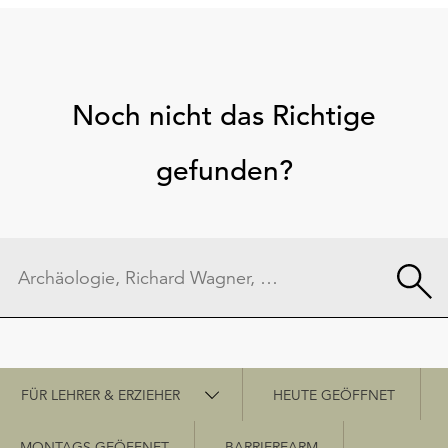
Noch nicht das Richtige
gefunden?
Schnellzugriff
FÜR LEHRER & ERZIEHER
HEUTE GEÖFFNET
MONTAGS GEÖFFNET
BARRIEREARM