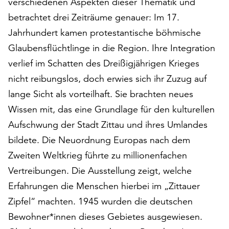
verschiedenen Aspekten dieser Thematik und
am
Ende
betrachtet drei Zeiträume genauer: Im 17.
der
Jahrhundert kamen protestantische böhmische
Seite
Glaubensflüchtlinge in die Region. Ihre Integration
die
verlief im Schatten des Dreißigjährigen Krieges
Schaltfläche
„Cookie-
nicht reibungslos, doch erwies sich ihr Zuzug auf
Einstellungen“
lange Sicht als vorteilhaft. Sie brachten neues
zur
Wissen mit, das eine Grundlage für den kulturellen
Verfügung.
Funktionale
Aufschwung der Stadt Zittau und ihres Umlandes
Cookies
bildete. Die Neuordnung Europas nach dem
werden
Zweiten Weltkrieg führte zu millionenfachen
auch
ohne
Vertreibungen. Die Ausstellung zeigt, welche
Ihr
Erfahrungen die Menschen hierbei im „Zittauer
Einverständnis
Zipfel“ machten. 1945 wurden die deutschen
weiterhin
ausgeführt.
Bewohner*innen dieses Gebietes ausgewiesen.