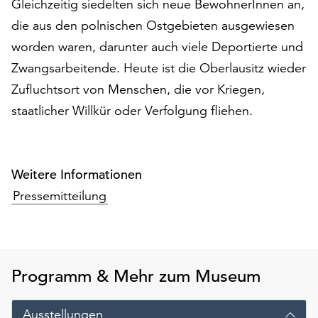
Gleichzeitig siedelten sich neue BewohnerInnen an,
Möchten
die aus den polnischen Ostgebieten ausgewiesen
Sie
die
worden waren, darunter auch viele Deportierte und
verwendeten
Zwangsarbeitende. Heute ist die Oberlausitz wieder
Cookies
Zufluchtsort von Menschen, die vor Kriegen,
anpassen,
erreichen
staatlicher Willkür oder Verfolgung fliehen.
Sie
die
Einstellungen
über
Weitere Informationen
die
Pressemitteilung
Schaltfläche
„Auswählen“.
Weitere
Informationen
Programm & Mehr zum Museum
finden
Sie
in
Ausstellungen