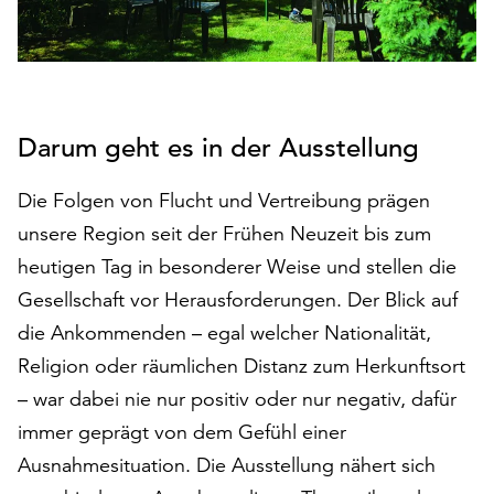
auf
„Alle
akzeptieren“,
um
alle
Darum geht es in der Ausstellung
Cookies
zu
akzeptieren.
Die Folgen von Flucht und Vertreibung prägen
Sie
unsere Region seit der Frühen Neuzeit bis zum
können
heutigen Tag in besonderer Weise und stellen die
Ihr
Gesellschaft vor Herausforderungen. Der Blick auf
Einverständnis
jederzeit
die Ankommenden – egal welcher Nationalität,
ändern
Religion oder räumlichen Distanz zum Herkunftsort
und
– war dabei nie nur positiv oder nur negativ, dafür
widerrufen.
Dafür
immer geprägt von dem Gefühl einer
steht
Ausnahmesituation. Die Ausstellung nähert sich
Ihnen