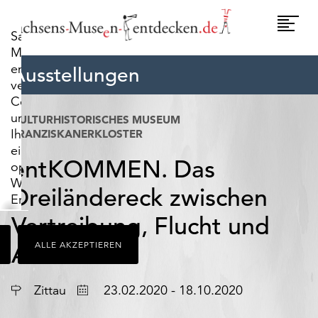
widerrufen.
Umscha
Sachsens-
Naviga
Museen-
entdecken.de
Ausstellungen
verwendet
Cookies,
um
KULTURHISTORISCHES MUSEUM
Ihnen
FRANZISKANERKLOSTER
ein
entKOMMEN. Das
optimales
Webseiten-
Dreiländereck zwischen
Erlebnis
zu
Vertreibung, Flucht und
bieten.
ALLE AKZEPTIEREN
Dazu
Ankunft
zählen
Cookies,
Ort
Datum
Zittau
23.02.2020 - 18.10.2020
die
für