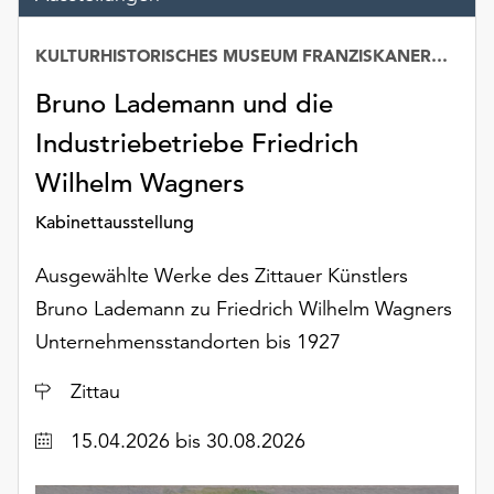
unserer
Datenschutzerklärung
KULTURHISTORISCHES MUSEUM FRANZISKANERKLOSTER
oder
dem
Bruno Lademann und die
Impressum
Industriebetriebe Friedrich
.
Wilhelm Wagners
Kabinettausstellung
Ausgewählte Werke des Zittauer Künstlers
Bruno Lademann zu Friedrich Wilhelm Wagners
Unternehmensstandorten bis 1927
Ort
Zittau
Datum
15.04.2026
bis 30.08.2026