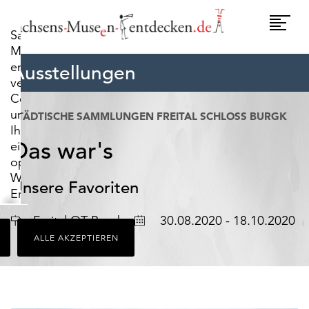
widerrufen.
Umscha
Sachsens-
Naviga
Museen-
entdecken.de
Ausstellungen
verwendet
Cookies,
um
STÄDTISCHE SAMMLUNGEN FREITAL SCHLOSS BURGK
Ihnen
Das war's
ein
optimales
Webseiten-
Unsere Favoriten
Erlebnis
zu
Ort
Datum
Freital OT Burgk
30.08.2020 - 18.10.2020
bieten.
ALLE AKZEPTIEREN
Dazu
zählen
Cookies,
die
für