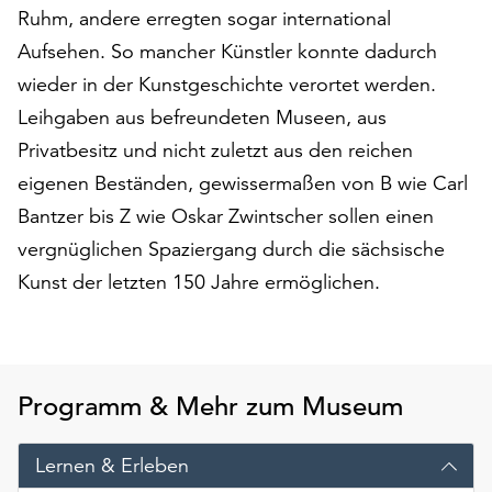
am
Ruhm, andere erregten sogar international
Ende
Aufsehen. So mancher Künstler konnte dadurch
der
wieder in der Kunstgeschichte verortet werden.
Seite
die
Leihgaben aus befreundeten Museen, aus
Schaltfläche
Privatbesitz und nicht zuletzt aus den reichen
„Cookie-
eigenen Beständen, gewissermaßen von B wie Carl
Einstellungen“
zur
Bantzer bis Z wie Oskar Zwintscher sollen einen
Verfügung.
vergnüglichen Spaziergang durch die sächsische
Funktionale
Kunst der letzten 150 Jahre ermöglichen.
Cookies
werden
auch
ohne
Ihr
Programm & Mehr zum Museum
Einverständnis
weiterhin
ausgeführt.
Lernen & Erleben