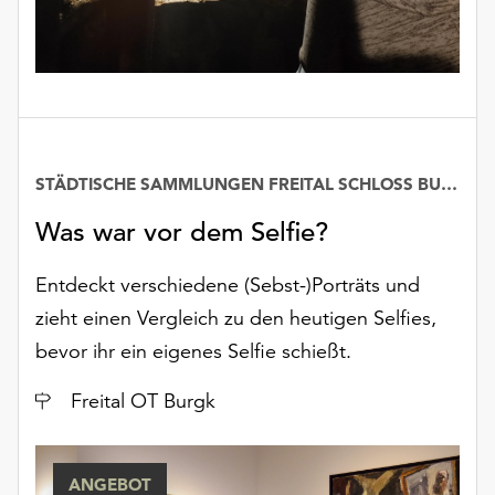
unserer
Datenschutzerklärung
oder
dem
Impressum
.
STÄDTISCHE SAMMLUNGEN FREITAL SCHLOSS BURGK
Was war vor dem Selfie?
Entdeckt verschiedene (Sebst-)Porträts und
zieht einen Vergleich zu den heutigen Selfies,
bevor ihr ein eigenes Selfie schießt.
Ort
Freital OT Burgk
ANGEBOT