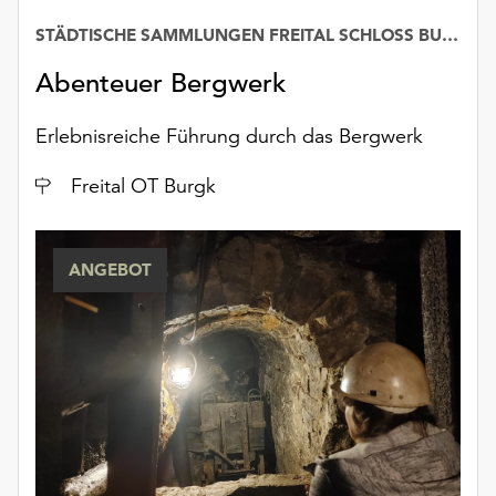
Möchten
STÄDTISCHE SAMMLUNGEN FREITAL SCHLOSS BURGK
Sie
die
Abenteuer Bergwerk
verwendeten
Cookies
Erlebnisreiche Führung durch das Bergwerk
anpassen,
erreichen
Ort
Freital OT Burgk
Sie
die
Einstellungen
über
ANGEBOT
die
Schaltfläche
„Auswählen“.
Weitere
Informationen
finden
Sie
in