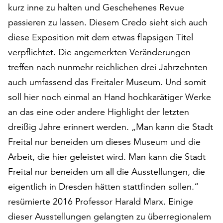
kurz inne zu halten und Geschehenes Revue
auf
„Alle
passieren zu lassen. Diesem Credo sieht sich auch
akzeptieren“,
diese Exposition mit dem etwas flapsigen Titel
um
verpflichtet. Die angemerkten Veränderungen
alle
treffen nach nunmehr reichlichen drei Jahrzehnten
Cookies
zu
auch umfassend das Freitaler Museum. Und somit
akzeptieren.
soll hier noch einmal an Hand hochkarätiger Werke
Sie
an das eine oder andere Highlight der letzten
können
Ihr
dreißig Jahre erinnert werden. „Man kann die Stadt
Einverständnis
Freital nur beneiden um dieses Museum und die
jederzeit
Arbeit, die hier geleistet wird. Man kann die Stadt
ändern
und
Freital nur beneiden um all die Ausstellungen, die
widerrufen.
eigentlich in Dresden hätten stattfinden sollen.“
Dafür
resümierte 2016 Professor Harald Marx. Einige
steht
Ihnen
dieser Ausstellungen gelangten zu überregionalem