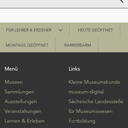
Schnellzugriff
FÜR LEHRER & ERZIEHER
HEUTE GEÖFFNET
MONTAGS GEÖFFNET
BARRIEREARM
Menü
Links
Museen
Kleine Museumskunde
Sammlungen
museum-digital
Ausstellungen
Sächsische Landesstelle
Veranstaltungen
für Museumswesen
Lernen & Erleben
Fortbildung