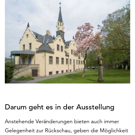
den
Betrieb
der
Seite
notwendig
sind
(funktionale
Cookies),
sowie
solche,
die
lediglich
zu
anonymen
Statistikzwecken
Darum geht es in der Ausstellung
genutzt
werden.
Anstehende Veränderungen bieten auch immer
Klicken
Gelegenheit zur Rückschau, geben die Möglichkeit
Sie