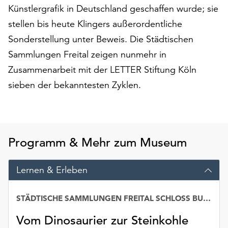
am
Künstlergrafik in Deutschland geschaffen wurde; sie
Ende
stellen bis heute Klingers außerordentliche
der
Sonderstellung unter Beweis. Die Städtischen
Seite
die
Sammlungen Freital zeigen nunmehr in
Schaltfläche
Zusammenarbeit mit der LETTER Stiftung Köln
„Cookie-
sieben der bekanntesten Zyklen.
Einstellungen“
zur
Verfügung.
Funktionale
Cookies
Programm & Mehr zum Museum
werden
auch
ohne
Lernen & Erleben
Ihr
Einverständnis
STÄDTISCHE SAMMLUNGEN FREITAL SCHLOSS BURGK
weiterhin
ausgeführt.
Vom Dinosaurier zur Steinkohle