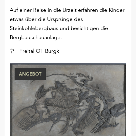
Möchten
Auf einer Reise in die Urzeit erfahren die Kinder
Sie
die
etwas über die Ursprünge des
verwendeten
Steinkohlebergbaus und besichtigen die
Cookies
Bergbauschauanlage.
anpassen,
erreichen
Ort
Freital OT Burgk
Sie
die
Einstellungen
über
ANGEBOT
die
Schaltfläche
„Auswählen“.
Weitere
Informationen
finden
Sie
in