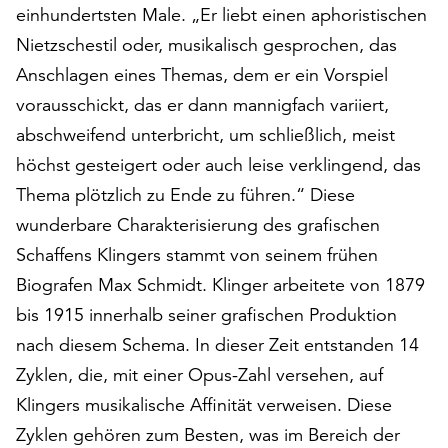
einhundertsten Male. „Er liebt einen aphoristischen
auf
„Alle
Nietzschestil oder, musikalisch gesprochen, das
akzeptieren“,
Anschlagen eines Themas, dem er ein Vorspiel
um
vorausschickt, das er dann mannigfach variiert,
alle
abschweifend unterbricht, um schließlich, meist
Cookies
zu
höchst gesteigert oder auch leise verklingend, das
akzeptieren.
Thema plötzlich zu Ende zu führen.“ Diese
Sie
wunderbare Charakterisierung des grafischen
können
Ihr
Schaffens Klingers stammt von seinem frühen
Einverständnis
Biografen Max Schmidt. Klinger arbeitete von 1879
jederzeit
bis 1915 innerhalb seiner grafischen Produktion
ändern
und
nach diesem Schema. In dieser Zeit entstanden 14
widerrufen.
Zyklen, die, mit einer Opus-Zahl versehen, auf
Dafür
Klingers musikalische Affinität verweisen. Diese
steht
Ihnen
Zyklen gehören zum Besten, was im Bereich der