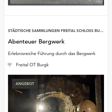
unserer
Datenschutzerklärung
oder
dem
Impressum
STÄDTISCHE SAMMLUNGEN FREITAL SCHLOSS BURGK
.
Abenteuer Bergwerk
Erlebnisreiche Führung durch das Bergwerk
Ort
Freital OT Burgk
ANGEBOT