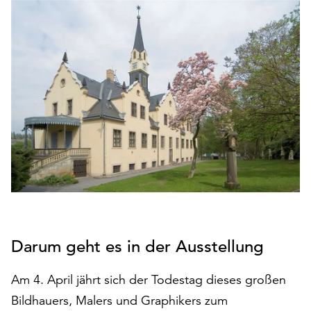
den
Betrieb
der
Seite
notwendig
sind
(funktionale
Cookies),
sowie
solche,
die
lediglich
zu
anonymen
Statistikzwecken
Darum geht es in der Ausstellung
genutzt
werden.
Am 4. April jährt sich der Todestag dieses großen
Klicken
Bildhauers, Malers und Graphikers zum
Sie