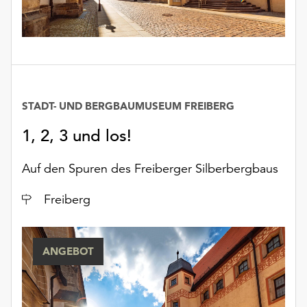
unserer
Datenschutzerklärung
oder
dem
Impressum
.
STADT- UND BERGBAUMUSEUM FREIBERG
1, 2, 3 und los!
Auf den Spuren des Freiberger Silberbergbaus
Ort
Freiberg
ANGEBOT