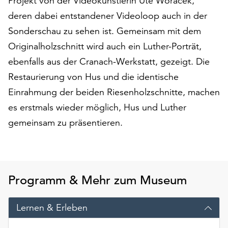
Projekt von der Videokünstlerin Ute Woracek,
am
deren dabei entstandener Videoloop auch in der
Ende
der
Sonderschau zu sehen ist. Gemeinsam mit dem
Seite
Originalholzschnitt wird auch ein Luther-Porträt,
die
ebenfalls aus der Cranach-Werkstatt, gezeigt. Die
Schaltfläche
„Cookie-
Restaurierung von Hus und die identische
Einstellungen“
Einrahmung der beiden Riesenholzschnitte, machen
zur
es erstmals wieder möglich, Hus und Luther
Verfügung.
Funktionale
gemeinsam zu präsentieren.
Cookies
werden
auch
ohne
Programm & Mehr zum Museum
Ihr
Einverständnis
weiterhin
Lernen & Erleben
ausgeführt.