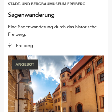
Möchten
STADT- UND BERGBAUMUSEUM FREIBERG
Sie
Sagenwanderung
die
verwendeten
Cookies
Eine Sagenwanderung durch das historische
anpassen,
Freiberg.
erreichen
Sie
Ort
Freiberg
die
Einstellungen
über
ANGEBOT
die
Schaltfläche
„Auswählen“.
Weitere
Informationen
finden
Sie
in