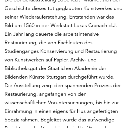
auf
Geschichte dieses tot geglaubten Kunstwerkes und
„Alle
seiner Wiederauferstehung. Entstanden war das
akzeptieren“,
Bild um 1560 in der Werkstatt Lukas Cranach d.J.
um
alle
Ein Jahr lang dauerte die arbeitsintensive
Cookies
Restaurierung, die von Fachleuten des
zu
Studienganges Konservierung und Restaurierung
akzeptieren.
Sie
von Kunstwerken auf Papier, Archiv- und
können
Bibliotheksgut der Staatlichen Akademie der
Ihr
Bildenden Künste Stuttgart durchgeführt wurde.
Einverständnis
jederzeit
Die Ausstellung zeigt den spannenden Prozess der
ändern
Restaurierung, angefangen von den
und
wissenschaftlichen Voruntersuchungen, bis hin zur
widerrufen.
Dafür
Einrahmung in einen eigens für Hus angefertigten
steht
Spezialrahmen. Begleitet wurde das aufwendige
Ihnen