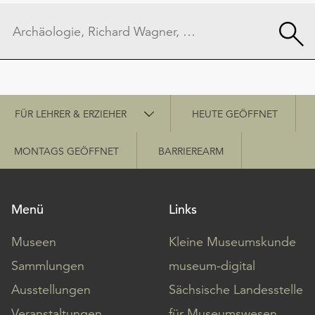
Schnellzugriff
FÜR LEHRER & ERZIEHER
HEUTE GEÖFFNET
MONTAGS GEÖFFNET
BARRIEREARM
Menü
Links
Museen
Kleine Museumskunde
Sammlungen
museum-digital
Ausstellungen
Sächsische Landesstelle
Veranstaltungen
für Museumswesen