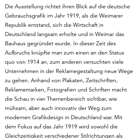
auf
Die Ausstellung richtet ihren Blick auf die deutsche
„Alle
Gebrauchsgrafik im Jahr 1919, als die Weimarer
akzeptieren“,
Republik entstand, sich die Wirtschaft in
um
Deutschland langsam erholte und in Weimar das
alle
Cookies
Bauhaus gegründet wurde. In dieser Zeit des
zu
Aufbruchs knüpfte man zum einen an den Status
akzeptieren.
quo von 1914 an, zum anderen versuchten viele
Sie
können
Unternehmen in der Reklamegestaltung neue Wege
Ihr
zu gehen. Anhand von Plakaten, Zeitschriften,
Einverständnis
Reklamemarken, Fotografien und Schriften macht
jederzeit
ändern
die Schau in vier Themenbereich sichtbar, wie
und
mühsam, aber auch innovativ der Weg zum
widerrufen.
modernen Grafikdesign in Deutschland war. Mit
Dafür
dem Fokus auf das Jahr 1919 wird sowohl die
steht
Ihnen
Gleichzeitigkeit verschiedener Stilrichtungen als