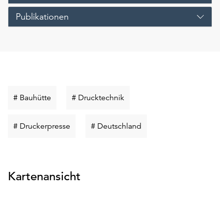
Publikationen
Schlüsselwort
Schlüsselwort
# Bauhütte
# Drucktechnik
suchen
suchen
Schlüsselwort
Schlüsselwort
# Druckerpresse
# Deutschland
suchen
suchen
Kartenansicht