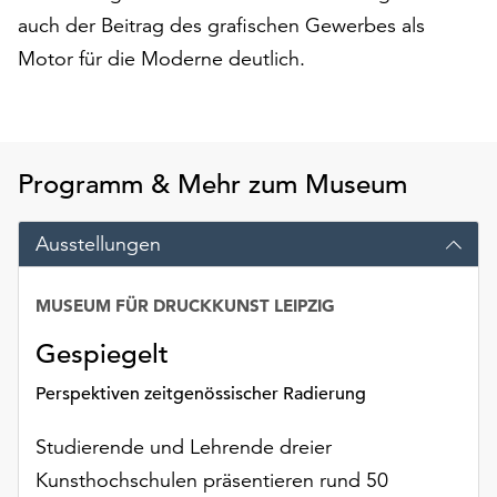
am
auch der Beitrag des grafischen Gewerbes als
Ende
Motor für die Moderne deutlich.
der
Seite
die
Schaltfläche
„Cookie-
Programm & Mehr zum Museum
Einstellungen“
zur
Verfügung.
Ausstellungen
Funktionale
Cookies
MUSEUM FÜR DRUCKKUNST LEIPZIG
werden
auch
Gespiegelt
ohne
Ihr
Perspektiven zeitgenössischer Radierung
Einverständnis
weiterhin
Studierende und Lehrende dreier
ausgeführt.
Kunsthochschulen präsentieren rund 50