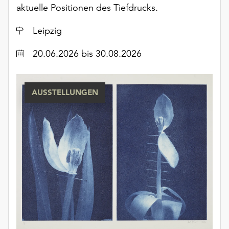
Möchten
aktuelle Positionen des Tiefdrucks.
Sie
Ort
die
Leipzig
verwendeten
Datum
20.06.2026
bis 30.08.2026
Cookies
anpassen,
erreichen
Sie
AUSSTELLUNGEN
die
Einstellungen
über
die
Schaltfläche
„Auswählen“.
Weitere
Informationen
finden
Sie
in