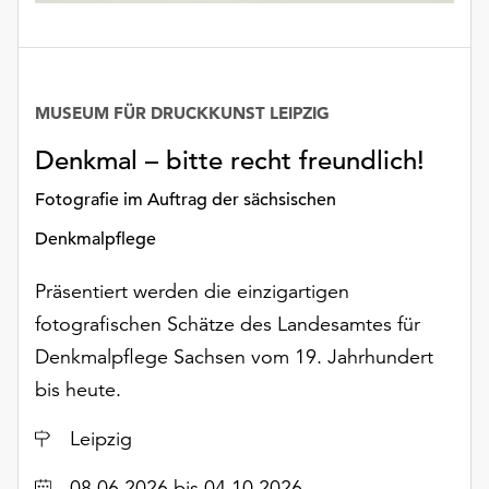
unserer
Datenschutzerklärung
oder
dem
MUSEUM FÜR DRUCKKUNST LEIPZIG
Impressum
.
Denkmal – bitte recht freundlich!
Fotografie im Auftrag der sächsischen
Denkmalpflege
Präsentiert werden die einzigartigen
fotografischen Schätze des Landesamtes für
Denkmalpflege Sachsen vom 19. Jahrhundert
bis heute.
Ort
Leipzig
Datum
08.06.2026
bis 04.10.2026