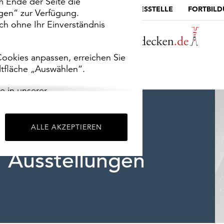
m Ende der Seite die
MUSEUMSPORTAL
DIE LANDESSTELLE
FORTBIL
ngen“ zur Verfügung.
h ohne Ihr Einverständnis
ookies anpassen, erreichen Sie
ltfläche „Auswählen“.
e in unserer
m
Impressum
.
ALLE AKZEPTIEREN
Ausstellungen