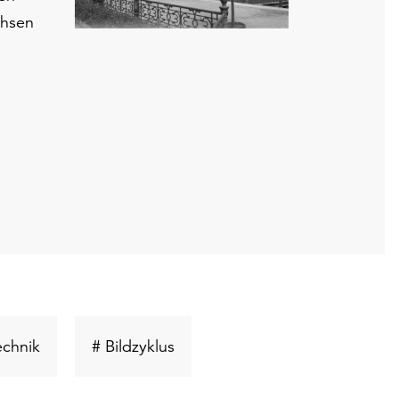
chsen
Schlüsselwort
Schlüsselwort
echnik
# Bildzyklus
suchen
suchen