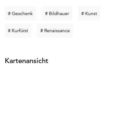
Schlüsselwort
Schlüsselwort
Schlüsselwort
# Geschenk
# Bildhauer
# Kunst
suchen
suchen
suchen
Schlüsselwort
Schlüsselwort
# Kurfürst
# Renaissance
suchen
suchen
Kartenansicht