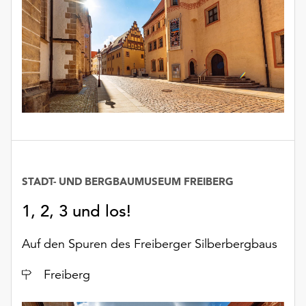
Möchten
Sie
die
verwendeten
Cookies
anpassen,
erreichen
Sie
die
Einstellungen
über
die
STADT- UND BERGBAUMUSEUM FREIBERG
Schaltfläche
1, 2, 3 und los!
„Auswählen“.
Weitere
Auf den Spuren des Freiberger Silberbergbaus
Informationen
finden
Ort
Freiberg
Sie
in