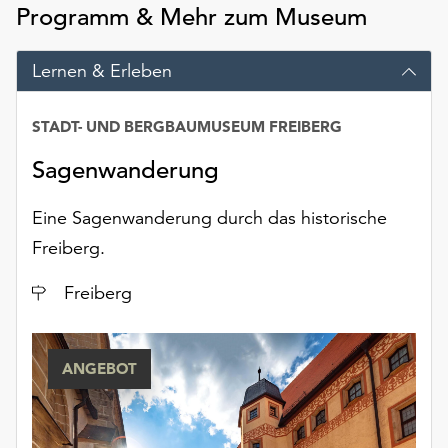
am
Programm & Mehr zum Museum
Ende
der
Lernen & Erleben
Seite
die
Schaltfläche
STADT- UND BERGBAUMUSEUM FREIBERG
„Cookie-
Sagenwanderung
Einstellungen“
zur
Verfügung.
Eine Sagenwanderung durch das historische
Funktionale
Freiberg.
Cookies
werden
Ort
Freiberg
auch
ohne
Ihr
ANGEBOT
Einverständnis
weiterhin
ausgeführt.