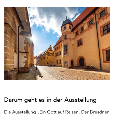
den
Betrieb
der
Seite
notwendig
sind
(funktionale
Cookies),
sowie
solche,
die
lediglich
zu
anonymen
Statistikzwecken
genutzt
werden.
Darum geht es in der Ausstellung
Klicken
Die Ausstellung „Ein Gott auf Reisen. Der Dresdner
Sie