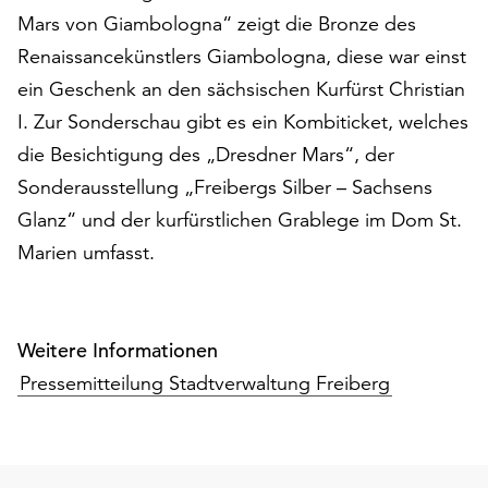
auf
Mars von Giambologna“ zeigt die Bronze des
„Alle
Renaissancekünstlers Giambologna, diese war einst
akzeptieren“,
ein Geschenk an den sächsischen Kurfürst Christian
um
I. Zur Sonderschau gibt es ein Kombiticket, welches
alle
Cookies
die Besichtigung des „Dresdner Mars“, der
zu
Sonderausstellung „Freibergs Silber – Sachsens
akzeptieren.
Glanz“ und der kurfürstlichen Grablege im Dom St.
Sie
können
Marien umfasst.
Ihr
Einverständnis
jederzeit
ändern
Weitere Informationen
und
Pressemitteilung Stadtverwaltung Freiberg
widerrufen.
Dafür
steht
Ihnen