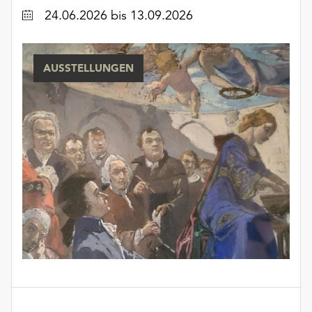
unserer
Datum
24.06.2026
bis 13.09.2026
Datenschutzerklärung
oder
dem
AUSSTELLUNGEN
Impressum
.