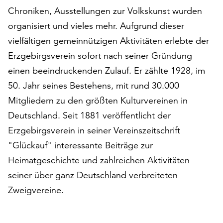
am
Chroniken, Ausstellungen zur Volkskunst wurden
Ende
organisiert und vieles mehr. Aufgrund dieser
der
Seite
vielfältigen gemeinnützigen Aktivitäten erlebte der
die
Erzgebirgsverein sofort nach seiner Gründung
Schaltfläche
einen beeindruckenden Zulauf. Er zählte 1928, im
„Cookie-
Einstellungen“
50. Jahr seines Bestehens, mit rund 30.000
zur
Mitgliedern zu den größten Kulturvereinen in
Verfügung.
Deutschland. Seit 1881 veröffentlicht der
Funktionale
Erzgebirgsverein in seiner Vereinszeitschrift
Cookies
werden
"Glückauf" interessante Beiträge zur
auch
Heimatgeschichte und zahlreichen Aktivitäten
ohne
seiner über ganz Deutschland verbreiteten
Ihr
Einverständnis
Zweigvereine.
weiterhin
ausgeführt.