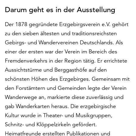
auf
Darum geht es in der Ausstellung
„Alle
akzeptieren“,
Der 1878 gegründete Erzgebirgsverein e.V. gehört
um
zu den sieben ältesten und traditionsreichsten
alle
Cookies
Gebirgs- und Wandervereinen Deutschlands. Als
zu
einer der ersten war der Verein im Bereich des
akzeptieren.
Fremdenverkehrs in der Region tätig. Er errichtete
Sie
können
Aussichtstürme und Berggasthöfe auf den
Ihr
schönsten Höhen des Erzgebirges. Gemeinsam mit
Einverständnis
den Forstämtern und Gemeinden legte der Verein
jederzeit
ändern
Wanderwege an, markierte diese zuverlässig und
und
gab Wanderkarten heraus. Die erzgebirgische
widerrufen.
Kultur wurde in Theater- und Musikgruppen,
Dafür
Schnitz- und Klöppelzirkeln gefördert.
steht
Ihnen
Heimatfreunde erstellten Publikationen und