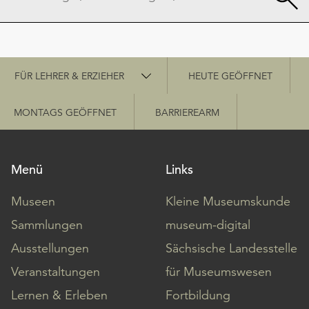
Schnellzugriff
FÜR LEHRER & ERZIEHER
HEUTE GEÖFFNET
MONTAGS GEÖFFNET
BARRIEREARM
Menü
Links
Museen
Kleine Museumskunde
Sammlungen
museum-digital
Ausstellungen
Sächsische Landesstelle
Veranstaltungen
für Museumswesen
Lernen & Erleben
Fortbildung