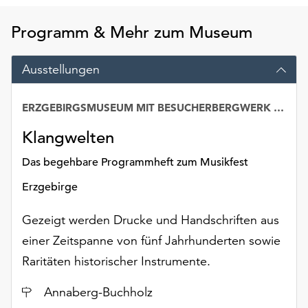
Möchten
Sie
Programm & Mehr zum Museum
die
verwendeten
Ausstellungen
Cookies
anpassen,
erreichen
ERZGEBIRGSMUSEUM MIT BESUCHERBERGWERK „IM GÖSSNER“
Sie
Klangwelten
die
Einstellungen
Das begehbare Programmheft zum Musikfest
über
die
Erzgebirge
Schaltfläche
„Auswählen“.
Gezeigt werden Drucke und Handschriften aus
einer Zeitspanne von fünf Jahrhunderten sowie
Weitere
Informationen
Raritäten historischer Instrumente.
finden
Sie
Ort
Annaberg-Buchholz
in