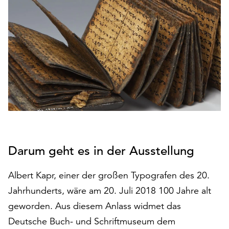
den
Betrieb
der
Seite
notwendig
sind
(funktionale
Cookies),
sowie
solche,
die
lediglich
Darum geht es in der Ausstellung
zu
anonymen
Statistikzwecken
Albert Kapr, einer der großen Typografen des 20.
genutzt
Jahrhunderts, wäre am 20. Juli 2018 100 Jahre alt
werden.
geworden. Aus diesem Anlass widmet das
Klicken
Deutsche Buch- und Schriftmuseum dem
Sie