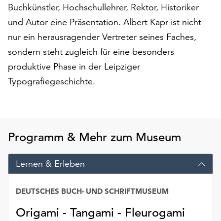
Buchkünstler, Hochschullehrer, Rektor, Historiker
auf
„Alle
und Autor eine Präsentation. Albert Kapr ist nicht
akzeptieren“,
nur ein herausragender Vertreter seines Faches,
um
sondern steht zugleich für eine besonders
alle
produktive Phase in der Leipziger
Cookies
zu
Typografiegeschichte.
akzeptieren.
Sie
können
Ihr
Einverständnis
Programm & Mehr zum Museum
jederzeit
ändern
Lernen & Erleben
und
widerrufen.
Dafür
DEUTSCHES BUCH- UND SCHRIFTMUSEUM
steht
Origami - Tangami - Fleurogami
Ihnen