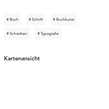
Schlüsselwort
Schlüsselwort
Schlüsselwort
# Buch
# Schrift
# Buchkunst
suchen
suchen
suchen
Schlüsselwort
Schlüsselwort
# Schreiben
# Typografie
suchen
suchen
Kartenansicht