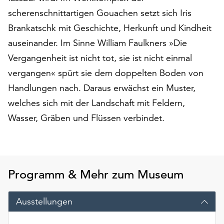
am
scherenschnittartigen Gouachen setzt sich Iris
Ende
der
Brankatschk mit Geschichte, Herkunft und Kindheit
Seite
auseinander. Im Sinne William Faulkners »Die
die
Vergangenheit ist nicht tot, sie ist nicht einmal
Schaltfläche
vergangen« spürt sie dem doppelten Boden von
„Cookie-
Einstellungen“
Handlungen nach. Daraus erwächst ein Muster,
zur
welches sich mit der Landschaft mit Feldern,
Verfügung.
Wasser, Gräben und Flüssen verbindet.
Funktionale
Cookies
werden
auch
ohne
Programm & Mehr zum Museum
Ihr
Einverständnis
weiterhin
Ausstellungen
ausgeführt.