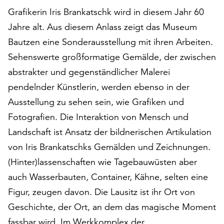
auf
Grafikerin Iris Brankatschk wird in diesem Jahr 60
„Alle
Jahre alt. Aus diesem Anlass zeigt das Museum
akzeptieren“,
Bautzen eine Sonderausstellung mit ihren Arbeiten.
um
alle
Sehenswerte großformatige Gemälde, der zwischen
Cookies
abstrakter und gegenständlicher Malerei
zu
pendelnder Künstlerin, werden ebenso in der
akzeptieren.
Ausstellung zu sehen sein, wie Grafiken und
Sie
können
Fotografien. Die Interaktion von Mensch und
Ihr
Landschaft ist Ansatz der bildnerischen Artikulation
Einverständnis
von Iris Brankatschks Gemälden und Zeichnungen.
jederzeit
ändern
(Hinter)lassenschaften wie Tagebauwüsten aber
und
auch Wasserbauten, Container, Kähne, selten eine
widerrufen.
Figur, zeugen davon. Die Lausitz ist ihr Ort von
Dafür
steht
Geschichte, der Ort, an dem das magische Moment
Ihnen
fassbar wird. Im Werkkomplex der