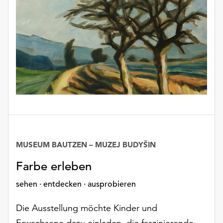
unserer
Datenschutzerklärung
oder
dem
Impressum
.
MUSEUM BAUTZEN – MUZEJ BUDYŠIN
Farbe erleben
sehen · entdecken · ausprobieren
Die Ausstellung möchte Kinder und
Erwachsene dazu einladen, die faszinierende