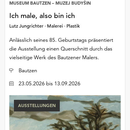
MUSEUM BAUTZEN – MUZEJ BUDYŠIN
Möchten
Sie
Ich male, also bin ich
die
verwendeten
Lutz Jungrichter · Malerei · Plastik
Cookies
anpassen,
Anlässlich seines 85. Geburtstags präsentiert
erreichen
die Ausstellung einen Querschnitt durch das
Sie
die
vielseitige Werk des Bautzener Malers.
Einstellungen
Ort
Bautzen
über
die
Datum
23.05.2026
bis 13.09.2026
Schaltfläche
„Auswählen“.
Weitere
AUSSTELLUNGEN
Informationen
finden
Sie
in