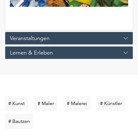
Veranstaltungen
Lernen & Erleben
Schlüsselwort
Schlüsselwort
Schlüsselwort
Schlüss
# Kunst
# Maler
# Malerei
# Künstler
suchen
suchen
suchen
suchen
Schlüsselwort
# Bautzen
suchen