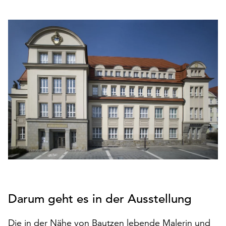
den
Betrieb
der
Seite
notwendig
sind
(funktionale
Cookies),
sowie
solche,
die
lediglich
zu
anonymen
Statistikzwecken
genutzt
werden.
Darum geht es in der Ausstellung
Klicken
Die in der Nähe von Bautzen lebende Malerin und
Sie