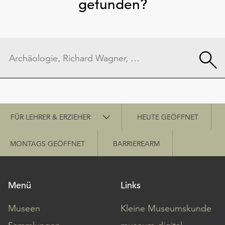
gefunden?
Schnellzugriff
FÜR LEHRER & ERZIEHER
HEUTE GEÖFFNET
MONTAGS GEÖFFNET
BARRIEREARM
Menü
Links
Museen
Kleine Museumskunde