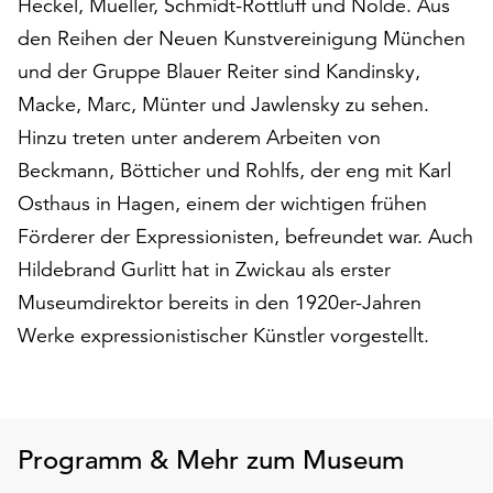
Heckel, Mueller, Schmidt-Rottluff und Nolde. Aus
am
Ende
den Reihen der Neuen Kunstvereinigung München
der
und der Gruppe Blauer Reiter sind Kandinsky,
Seite
Macke, Marc, Münter und Jawlensky zu sehen.
die
Hinzu treten unter anderem Arbeiten von
Schaltfläche
„Cookie-
Beckmann, Bötticher und Rohlfs, der eng mit Karl
Einstellungen“
Osthaus in Hagen, einem der wichtigen frühen
zur
Förderer der Expressionisten, befreundet war. Auch
Verfügung.
Funktionale
Hildebrand Gurlitt hat in Zwickau als erster
Cookies
Museumdirektor bereits in den 1920er-Jahren
werden
Werke expressionistischer Künstler vorgestellt.
auch
ohne
Ihr
Einverständnis
weiterhin
Programm & Mehr zum Museum
ausgeführt.