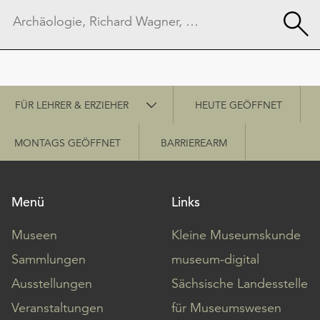
Schnellzugriff
FÜR LEHRER & ERZIEHER
HEUTE GEÖFFNET
MONTAGS GEÖFFNET
BARRIEREARM
Menü
Links
Museen
Kleine Museumskunde
Sammlungen
museum-digital
Ausstellungen
Sächsische Landesstelle
Veranstaltungen
für Museumswesen