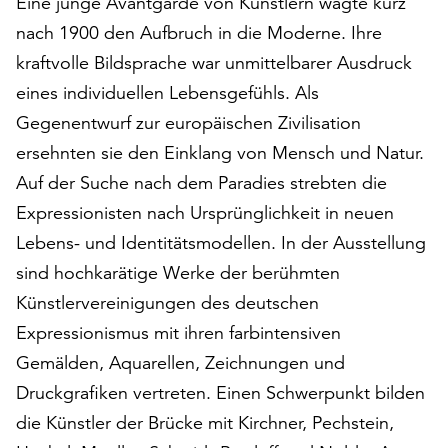
Eine junge Avantgarde von Künstlern wagte kurz
auf
nach 1900 den Aufbruch in die Moderne. Ihre
„Alle
kraftvolle Bildsprache war unmittelbarer Ausdruck
akzeptieren“,
um
eines individuellen Lebensgefühls. Als
alle
Gegenentwurf zur europäischen Zivilisation
Cookies
ersehnten sie den Einklang von Mensch und Natur.
zu
akzeptieren.
Auf der Suche nach dem Paradies strebten die
Sie
Expressionisten nach Ursprünglichkeit in neuen
können
Lebens- und Identitätsmodellen. In der Ausstellung
Ihr
sind hochkarätige Werke der berühmten
Einverständnis
jederzeit
Künstlervereinigungen des deutschen
ändern
Expressionismus mit ihren farbintensiven
und
Gemälden, Aquarellen, Zeichnungen und
widerrufen.
Dafür
Druckgrafiken vertreten. Einen Schwerpunkt bilden
steht
die Künstler der Brücke mit Kirchner, Pechstein,
Ihnen