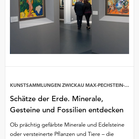
unserer
Datenschutzerklärung
oder
dem
Impressum
.
KUNSTSAMMLUNGEN ZWICKAU MAX-PECHSTEIN-MUSEUM
Schätze der Erde. Minerale,
Gesteine und Fossilien entdecken
Ob prächtig gefärbte Minerale und Edelsteine
oder versteinerte Pflanzen und Tiere – die