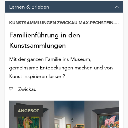
Möchten
Lernen & Erleben
Sie
die
KUNSTSAMMLUNGEN ZWICKAU MAX-PECHSTEIN-MUSEUM
verwendeten
Cookies
Familienführung in den
anpassen,
erreichen
Kunstsammlungen
Sie
die
Mit der ganzen Familie ins Museum,
Einstellungen
gemeinsame Entdeckungen machen und von
über
Kunst inspirieren lassen?
die
Schaltfläche
Ort
Zwickau
„Auswählen“.
Weitere
Informationen
ANGEBOT
finden
Sie
in