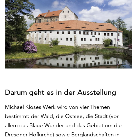
den
Betrieb
der
Seite
notwendig
sind
(funktionale
Cookies),
sowie
solche,
die
lediglich
zu
Darum geht es in der Ausstellung
anonymen
Statistikzwecken
Michael Kloses Werk wird von vier Themen
genutzt
bestimmt: der Wald, die Ostsee, die Stadt (vor
werden.
allem das Blaue Wunder und das Gebiet um die
Klicken
Dresdner Hofkirche) sowie Berglandschaften in
Sie