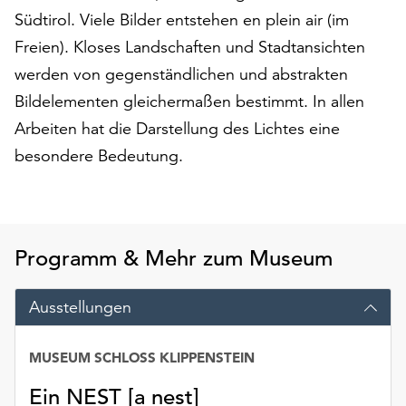
auf
Südtirol. Viele Bilder entstehen en plein air (im
„Alle
Freien). Kloses Landschaften und Stadtansichten
akzeptieren“,
werden von gegenständlichen und abstrakten
um
Bildelementen gleichermaßen bestimmt. In allen
alle
Cookies
Arbeiten hat die Darstellung des Lichtes eine
zu
besondere Bedeutung.
akzeptieren.
Sie
können
Ihr
Einverständnis
Programm & Mehr zum Museum
jederzeit
ändern
Ausstellungen
und
widerrufen.
Dafür
MUSEUM SCHLOSS KLIPPENSTEIN
steht
Ihnen
Ein NEST [a nest]