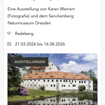
am
Ende
Eine Ausstellung von Karen Weinert
der
(Fotografie) und dem Senckenberg
Seite
Naturmuseum Dresden
die
Schaltfläche
Ort
Radeberg
„Cookie-
Einstellungen“
Datum
21.03.2026
bis 16.08.2026
zur
Verfügung.
Funktionale
Cookies
AUSSTELLUNGEN
werden
auch
ohne
Ihr
Einverständnis
weiterhin
ausgeführt.