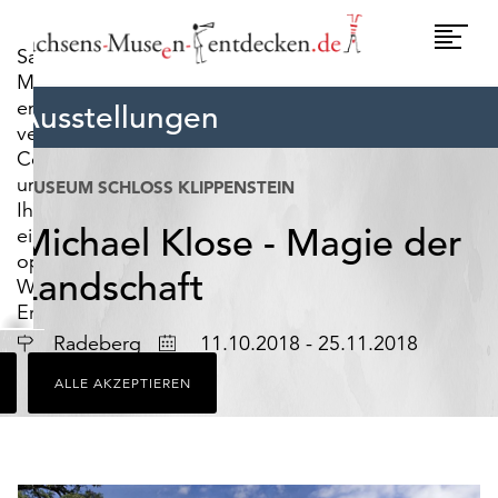
widerrufen.
Umscha
Sachsens-
Naviga
Museen-
entdecken.de
Ausstellungen
verwendet
Cookies,
um
MUSEUM SCHLOSS KLIPPENSTEIN
Ihnen
Michael Klose - Magie der
ein
optimales
Landschaft
Webseiten-
Erlebnis
zu
Ort
Datum
Radeberg
11.10.2018 - 25.11.2018
bieten.
ALLE AKZEPTIEREN
Dazu
zählen
Cookies,
die
für