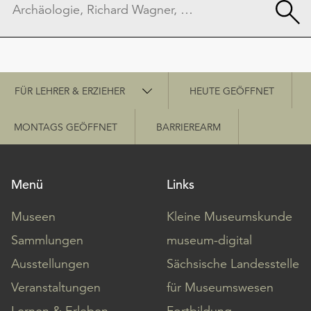
Schnellzugriff
FÜR LEHRER & ERZIEHER
HEUTE GEÖFFNET
MONTAGS GEÖFFNET
BARRIEREARM
Menü
Links
Museen
Kleine Museumskunde
Sammlungen
museum-digital
Ausstellungen
Sächsische Landesstelle
Veranstaltungen
für Museumswesen
Lernen & Erleben
Fortbildung