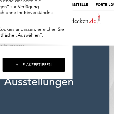
m Ende der Seite die
MUSEUMSPORTAL
DIE LANDESSTELLE
FORTBIL
ngen“ zur Verfügung.
h ohne Ihr Einverständnis
ookies anpassen, erreichen Sie
ltfläche „Auswählen“.
e in unserer
m
Impressum
.
ALLE AKZEPTIEREN
Ausstellungen