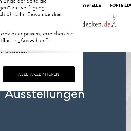
m Ende der Seite die
MUSEUMSPORTAL
DIE LANDESSTELLE
FORTBIL
ngen“ zur Verfügung.
h ohne Ihr Einverständnis
ookies anpassen, erreichen Sie
ltfläche „Auswählen“.
e in unserer
m
Impressum
.
ALLE AKZEPTIEREN
Ausstellungen