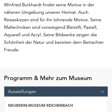
Winfried Burkhardt findet seine Motive in der
auf
„Alle
näheren Umgebung unserer Heimat. Auch
akzeptieren“,
Reiseskizzen sind für ihn lohnende Motive. Seine
um
Maltechniken sind vorwiegend Bleistift, Pastell,
alle
Cookies
Aquarell und Acryl. Seine Bildwerke zeigen die
zu
Schönheit der Natur und bereiten dem Betrachter
akzeptieren.
Freude.
Sie
können
Ihr
Einverständnis
jederzeit
Programm & Mehr zum Museum
ändern
und
widerrufen.
Ausstellungen
Dafür
steht
NEUBERIN-MUSEUM REICHENBACH
Ihnen