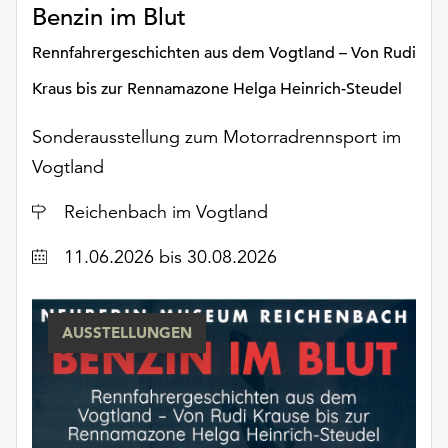
am
Benzin im Blut
Ende
Rennfahrergeschichten aus dem Vogtland – Von Rudi
der
Seite
Kraus bis zur Rennamazone Helga Heinrich-Steudel
die
Schaltfläche
Sonderausstellung zum Motorradrennsport im
„Cookie-
Vogtland
Einstellungen“
zur
Ort
Reichenbach im Vogtland
Verfügung.
Funktionale
Datum
11.06.2026
bis 30.08.2026
Cookies
werden
auch
ohne
AUSSTELLUNGEN
Ihr
Einverständnis
weiterhin
ausgeführt.