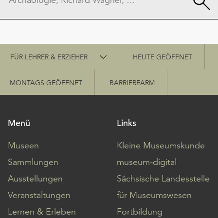
Schnellzugriff
FÜR LEHRER & ERZIEHER
HEUTE GEÖFFNET
MONTAGS GEÖFFNET
BARRIEREARM
Menü
Links
Museen
Kleine Museumskunde
Sammlungen
museum-digital
Ausstellungen
Sächsische Landesstelle
Veranstaltungen
für Museumswesen
Lernen & Erleben
Fortbildung