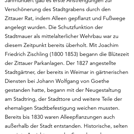
Jahrhundert gab es erste Anstrengungen zur
am
Verschönerung des Stadtgrabens durch den
Ende
der
Zittauer Rat, indem Alleen gepflanzt und Fußwege
Seite
angelegt wurden. Die Schutzfunktion der
die
Stadtmauer als mittelalterlicher Wehrbau war zu
Schaltfläche
„Cookie-
diesem Zeitpunkt bereits überholt. Mit Joachim
Einstellungen“
Friedrich Zischling (1800 1853) begann die Blütezeit
zur
der Zittauer Parkanlagen. Der 1827 angestellte
Verfügung.
Funktionale
Stadtgärtner, der bereits in Weimar in gärtnerischen
Cookies
Diensten bei Johann Wolfgang von Goethe
werden
gestanden hatte, begann mit der Neugestaltung
auch
am Stadtring, der Stadttore und weitere Teile der
ohne
Ihr
ehemaligen Stadtbefestigung weichen mussten.
Einverständnis
Bereits bis 1830 waren Alleepflanzungen auch
weiterhin
außerhalb der Stadt entstanden. Historische, selten
ausgeführt.