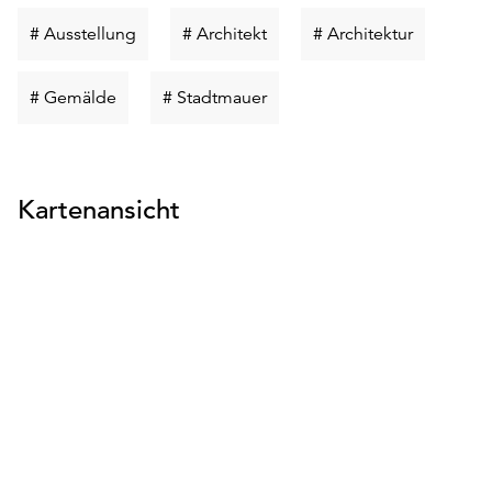
Schlüsselwort
Schlüsselwort
Schlüssel
# Ausstellung
# Architekt
# Architektur
suchen
suchen
suchen
Schlüsselwort
Schlüsselwort
# Gemälde
# Stadtmauer
suchen
suchen
Kartenansicht