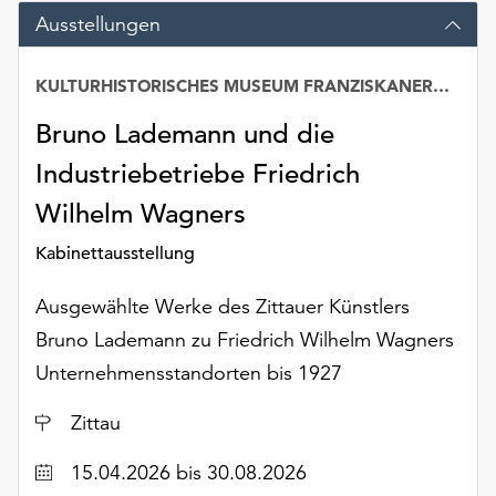
unserer
Ausstellungen
Datenschutzerklärung
oder
KULTURHISTORISCHES MUSEUM FRANZISKANERKLOSTER
dem
Impressum
Bruno Lademann und die
.
Industriebetriebe Friedrich
Wilhelm Wagners
Kabinettausstellung
Ausgewählte Werke des Zittauer Künstlers
Bruno Lademann zu Friedrich Wilhelm Wagners
Unternehmensstandorten bis 1927
Ort
Zittau
Datum
15.04.2026
bis 30.08.2026