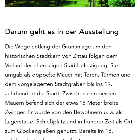
auf
„Alle
akzeptieren“,
um
Darum geht es in der Ausstellung
alle
Cookies
Die Wege entlang der Grünanlage um den
zu
historischen Stadtkern von Zittau folgen dem
akzeptieren.
Sie
Verlauf der ehemaligen Stadtbefestigung. Sie
können
umgab als doppelte Mauer mit Toren, Türmen und
Ihr
dem vorgelagerten Stadtgraben bis ins 19.
Einverständnis
jederzeit
Jahrhundert die Stadt. Zwischen den beiden
ändern
Mauern befand sich der etwa 15 Meter breite
und
Zwinger. Er wurde von den Bewohnern u. a. als
widerrufen.
Dafür
Lagerstätte, Schießplatz und in früherer Zeit als Ort
steht
zum Glockengießen genutzt. Bereits im 18.
Ihnen