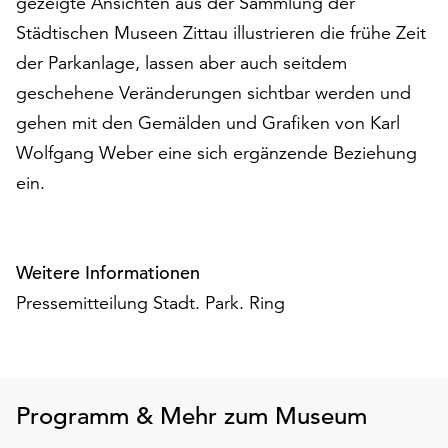
gezeigte Ansichten aus der Sammlung der
Möchten
Städtischen Museen Zittau illustrieren die frühe Zeit
Sie
die
der Parkanlage, lassen aber auch seitdem
verwendeten
geschehene Veränderungen sichtbar werden und
Cookies
gehen mit den Gemälden und Grafiken von Karl
anpassen,
erreichen
Wolfgang Weber eine sich ergänzende Beziehung
Sie
ein.
die
Einstellungen
über
die
Weitere Informationen
Schaltfläche
Pressemitteilung Stadt. Park. Ring
„Auswählen“.
Weitere
Informationen
finden
Programm & Mehr zum Museum
Sie
in