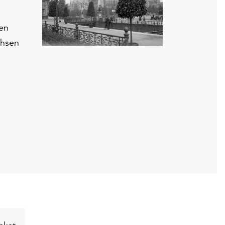
hen
chsen
Schlüsselwort