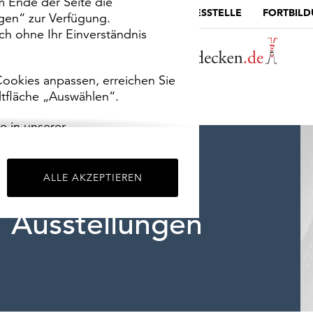
m Ende der Seite die
MUSEUMSPORTAL
DIE LANDESSTELLE
FORTBIL
ngen“ zur Verfügung.
h ohne Ihr Einverständnis
ookies anpassen, erreichen Sie
ltfläche „Auswählen“.
e in unserer
m
Impressum
.
ALLE AKZEPTIEREN
Ausstellungen