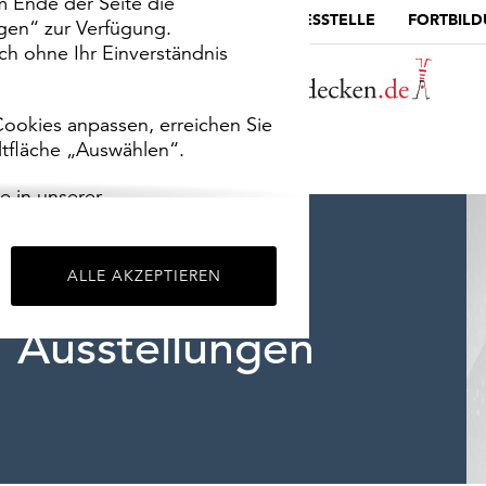
m Ende der Seite die
MUSEUMSPORTAL
DIE LANDESSTELLE
FORTBIL
ngen“ zur Verfügung.
h ohne Ihr Einverständnis
ookies anpassen, erreichen Sie
ltfläche „Auswählen“.
e in unserer
m
Impressum
.
ALLE AKZEPTIEREN
Ausstellungen