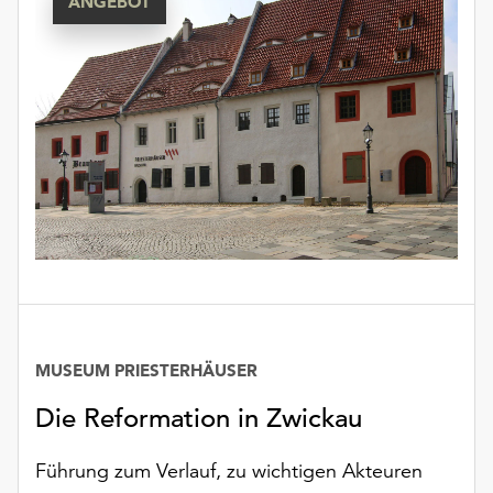
ANGEBOT
Möchten
Sie
die
verwendeten
Cookies
anpassen,
erreichen
Sie
die
Einstellungen
über
die
Schaltfläche
„Auswählen“.
MUSEUM PRIESTERHÄUSER
Weitere
Informationen
Die Reformation in Zwickau
finden
Sie
Führung zum Verlauf, zu wichtigen Akteuren
in