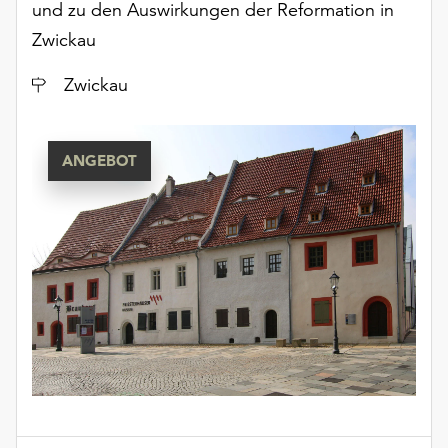
und zu den Auswirkungen der Reformation in
unserer
Zwickau
Datenschutzerklärung
oder
Ort
Zwickau
dem
Impressum
.
ANGEBOT