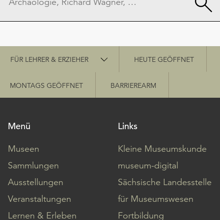
Schnellzugriff
FÜR LEHRER & ERZIEHER
HEUTE GEÖFFNET
MONTAGS GEÖFFNET
BARRIEREARM
Menü
Links
Museen
Kleine Museumskunde
Sammlungen
museum-digital
Ausstellungen
Sächsische Landesstelle
Veranstaltungen
für Museumswesen
Lernen & Erleben
Fortbildung