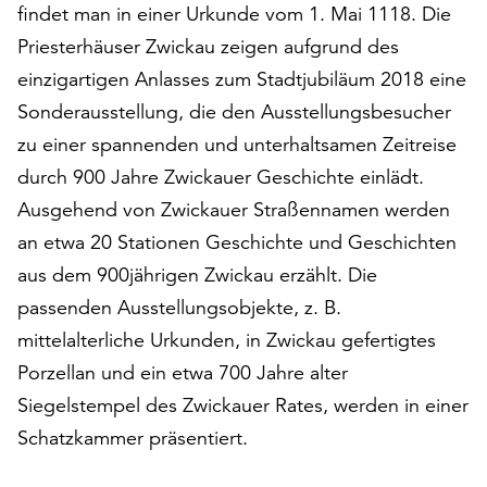
findet man in einer Urkunde vom 1. Mai 1118. Die
auf
Priesterhäuser Zwickau zeigen aufgrund des
„Alle
akzeptieren“,
einzigartigen Anlasses zum Stadtjubiläum 2018 eine
um
Sonderausstellung, die den Ausstellungsbesucher
alle
zu einer spannenden und unterhaltsamen Zeitreise
Cookies
zu
durch 900 Jahre Zwickauer Geschichte einlädt.
akzeptieren.
Ausgehend von Zwickauer Straßennamen werden
Sie
an etwa 20 Stationen Geschichte und Geschichten
können
Ihr
aus dem 900jährigen Zwickau erzählt. Die
Einverständnis
passenden Ausstellungsobjekte, z. B.
jederzeit
mittelalterliche Urkunden, in Zwickau gefertigtes
ändern
Porzellan und ein etwa 700 Jahre alter
und
widerrufen.
Siegelstempel des Zwickauer Rates, werden in einer
Dafür
Schatzkammer präsentiert.
steht
Ihnen