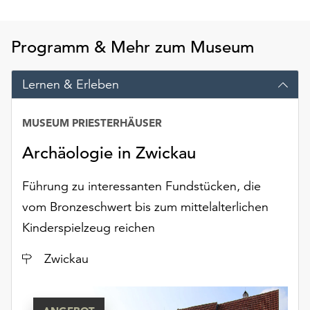
am
Ende
der
Programm & Mehr zum Museum
Seite
die
Lernen & Erleben
Schaltfläche
„Cookie-
Einstellungen“
MUSEUM PRIESTERHÄUSER
zur
Verfügung.
Archäologie in Zwickau
Funktionale
Cookies
Führung zu interessanten Fundstücken, die
werden
vom Bronzeschwert bis zum mittelalterlichen
auch
Kinderspielzeug reichen
ohne
Ihr
Ort
Zwickau
Einverständnis
weiterhin
ausgeführt.