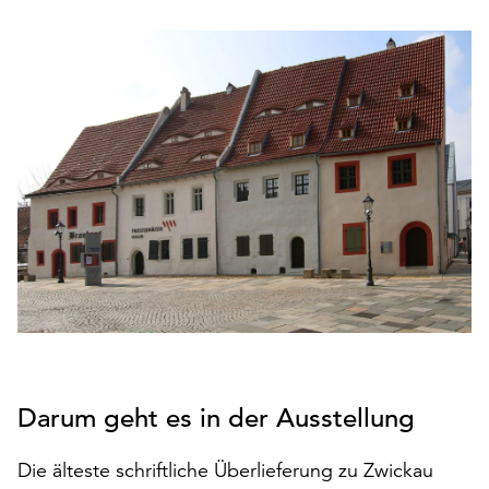
den
Betrieb
der
Seite
notwendig
sind
(funktionale
Cookies),
sowie
solche,
die
lediglich
zu
anonymen
Statistikzwecken
genutzt
Darum geht es in der Ausstellung
werden.
Klicken
Die älteste schriftliche Überlieferung zu Zwickau
Sie