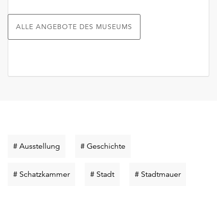
ALLE ANGEBOTE DES MUSEUMS
Schlüsselwort
Schlüsselwort
# Ausstellung
# Geschichte
suchen
suchen
Schlüsselwort
Schlüsselwort
Schlüsselw
# Schatzkammer
# Stadt
# Stadtmauer
suchen
suchen
suchen