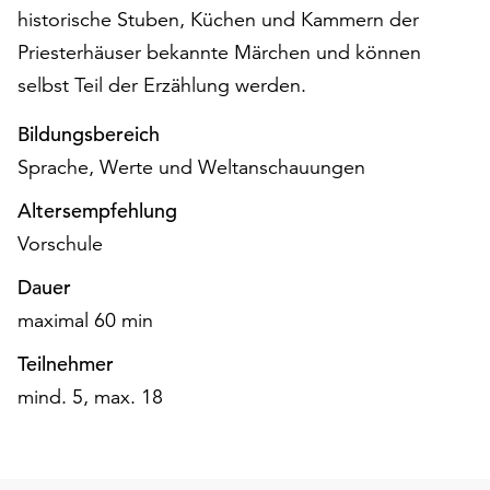
historische Stuben, Küchen und Kammern der
auf
„Alle
Priesterhäuser bekannte Märchen und können
akzeptieren“,
selbst Teil der Erzählung werden.
um
alle
Bildungsbereich
Cookies
Sprache, Werte und Weltanschauungen
zu
akzeptieren.
Altersempfehlung
Sie
Vorschule
können
Ihr
Dauer
Einverständnis
maximal 60 min
jederzeit
ändern
Teilnehmer
und
mind. 5, max. 18
widerrufen.
Dafür
steht
Ihnen