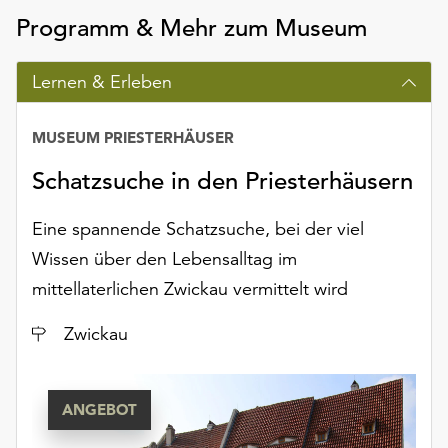
am
Programm & Mehr zum Museum
Ende
der
Seite
Lernen & Erleben
die
Schaltfläche
MUSEUM PRIESTERHÄUSER
„Cookie-
Einstellungen“
Schatzsuche in den Priesterhäusern
zur
Verfügung.
Eine spannende Schatzsuche, bei der viel
Funktionale
Wissen über den Lebensalltag im
Cookies
werden
mittellaterlichen Zwickau vermittelt wird
auch
ohne
Ort
Zwickau
Ihr
Einverständnis
weiterhin
ANGEBOT
ausgeführt.