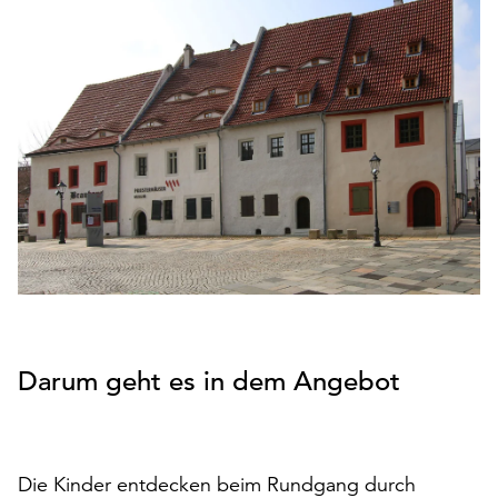
den
Betrieb
der
Seite
notwendig
sind
(funktionale
Cookies),
sowie
solche,
die
lediglich
zu
anonymen
Statistikzwecken
Darum geht es in dem Angebot
genutzt
werden.
Klicken
Die Kinder entdecken beim Rundgang durch
Sie