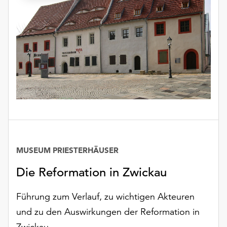
Möchten
Sie
die
verwendeten
Cookies
anpassen,
erreichen
Sie
die
Einstellungen
über
die
Schaltfläche
MUSEUM PRIESTERHÄUSER
„Auswählen“.
Die Reformation in Zwickau
Weitere
Informationen
Führung zum Verlauf, zu wichtigen Akteuren
finden
und zu den Auswirkungen der Reformation in
Sie
in
Zwickau