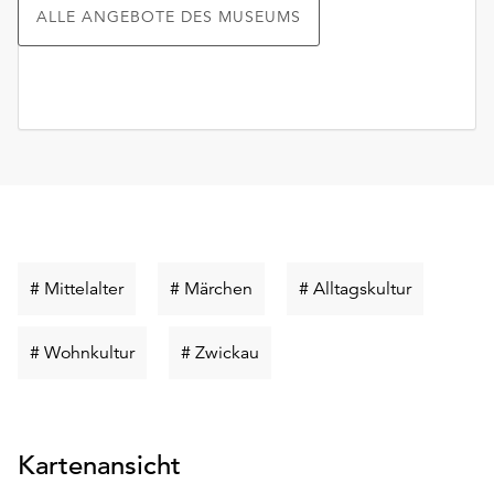
ALLE ANGEBOTE DES MUSEUMS
Schlüsselwort
Schlüsselwort
Schlüsselw
# Mittelalter
# Märchen
# Alltagskultur
suchen
suchen
suchen
Schlüsselwort
Schlüsselwort
# Wohnkultur
# Zwickau
suchen
suchen
Kartenansicht