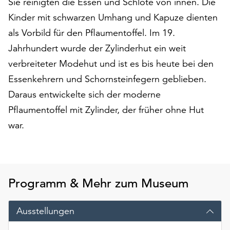
Sie reinigten die Essen und Schlote von innen. Die
am
Ende
Kinder mit schwarzen Umhang und Kapuze dienten
der
als Vorbild für den Pflaumentoffel. Im 19.
Seite
Jahrhundert wurde der Zylinderhut ein weit
die
verbreiteter Modehut und ist es bis heute bei den
Schaltfläche
„Cookie-
Essenkehrern und Schornsteinfegern geblieben.
Einstellungen“
Daraus entwickelte sich der moderne
zur
Pflaumentoffel mit Zylinder, der früher ohne Hut
Verfügung.
Funktionale
war.
Cookies
werden
auch
ohne
Programm & Mehr zum Museum
Ihr
Einverständnis
weiterhin
Ausstellungen
ausgeführt.