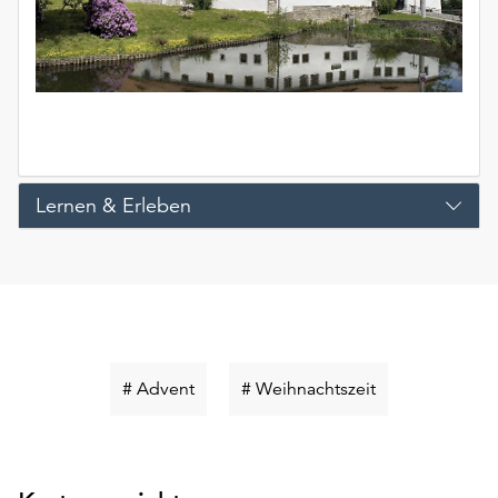
unserer
Datenschutzerklärung
oder
dem
Impressum
.
Lernen & Erleben
Schlüsselwort
Schlüsselwort
# Advent
# Weihnachtszeit
suchen
suchen