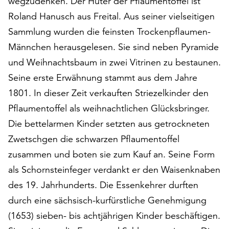
wegzudenken. Der Hüter der Pflaumentoffel ist
auf
Roland Hanusch aus Freital. Aus seiner vielseitigen
„Alle
Sammlung wurden die feinsten Trockenpflaumen-
akzeptieren“,
um
Männchen herausgelesen. Sie sind neben Pyramide
alle
und Weihnachtsbaum in zwei Vitrinen zu bestaunen.
Cookies
Seine erste Erwähnung stammt aus dem Jahre
zu
akzeptieren.
1801. In dieser Zeit verkauften Striezelkinder den
Sie
Pflaumentoffel als weihnachtlichen Glücksbringer.
können
Die bettelarmen Kinder setzten aus getrockneten
Ihr
Zwetschgen die schwarzen Pflaumentoffel
Einverständnis
jederzeit
zusammen und boten sie zum Kauf an. Seine Form
ändern
als Schornsteinfeger verdankt er den Waisenknaben
und
des 19. Jahrhunderts. Die Essenkehrer durften
widerrufen.
Dafür
durch eine sächsisch-kurfürstliche Genehmigung
steht
(1653) sieben- bis achtjährigen Kinder beschäftigen.
Ihnen