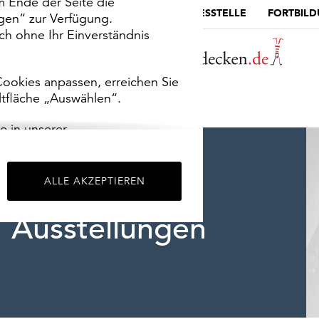
m Ende der Seite die
MUSEUMSPORTAL
DIE LANDESSTELLE
FORTBIL
ngen“ zur Verfügung.
h ohne Ihr Einverständnis
ookies anpassen, erreichen Sie
ltfläche „Auswählen“.
e in unserer
m
Impressum
.
ALLE AKZEPTIEREN
Ausstellungen