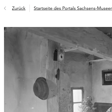
Zurück
Startseite des Portals Sachsens-Muse