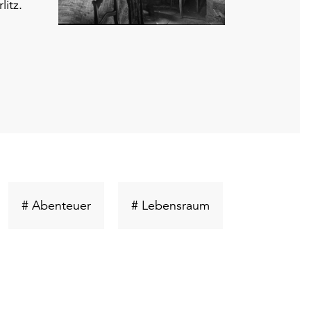
itz.
lüsselwort
Schlüsselwort
Schlüsselwort
# Abenteuer
# Lebensraum
chen
suchen
suchen