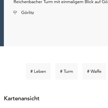
Reichenbacher Turm mit einmaligem Blick auf Görl
Ort
Görlitz
Schlüsselwort
Schlüsselwort
Sch
# Leben
# Turm
# Waffe
suchen
suchen
su
Kartenansicht