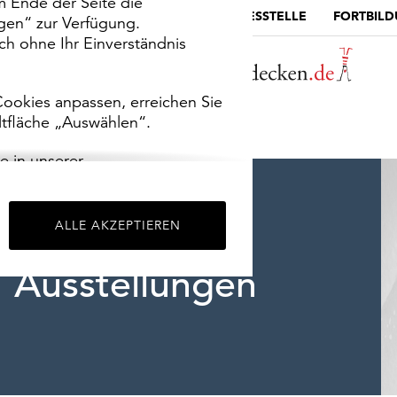
m Ende der Seite die
MUSEUMSPORTAL
DIE LANDESSTELLE
FORTBIL
ngen“ zur Verfügung.
h ohne Ihr Einverständnis
ookies anpassen, erreichen Sie
ltfläche „Auswählen“.
e in unserer
m
Impressum
.
ALLE AKZEPTIEREN
Ausstellungen