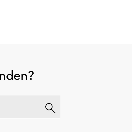
unden?