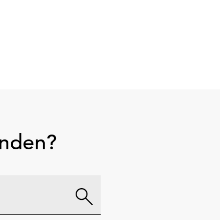
unden?