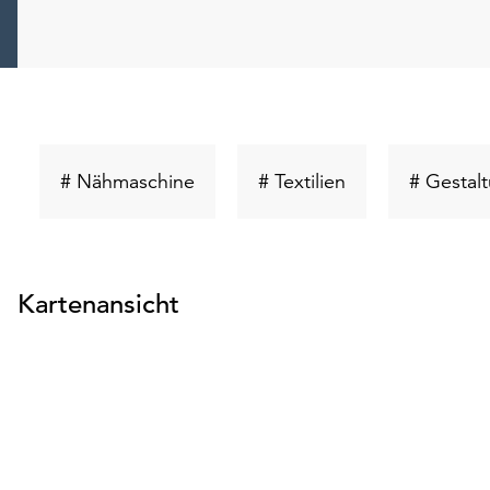
Schlüsselwort
Schlüsselwort
# Nähmaschine
# Textilien
# Gestal
suchen
suchen
Kartenansicht