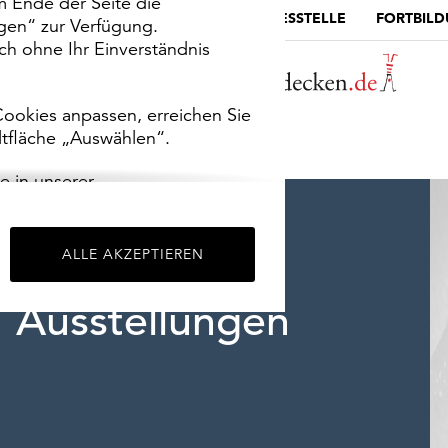
m Ende der Seite die
MUSEUMSPORTAL
DIE LANDESSTELLE
FORTBIL
ngen“ zur Verfügung.
h ohne Ihr Einverständnis
ookies anpassen, erreichen Sie
ltfläche „Auswählen“.
e in unserer
m
Impressum
.
ALLE AKZEPTIEREN
Ausstellungen