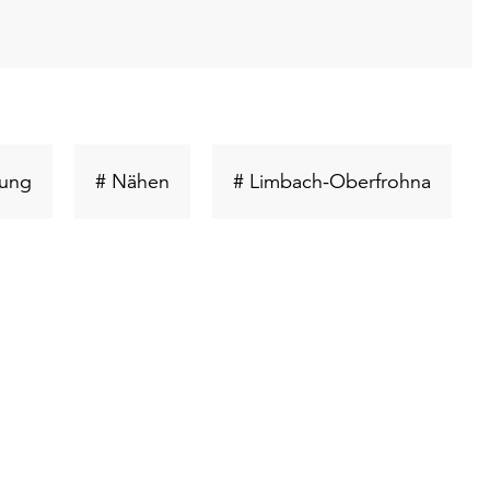
Schlüsselwort
Schlüsselwort
Schlüs
tung
# Nähen
# Limbach-Oberfrohna
suchen
suchen
suche