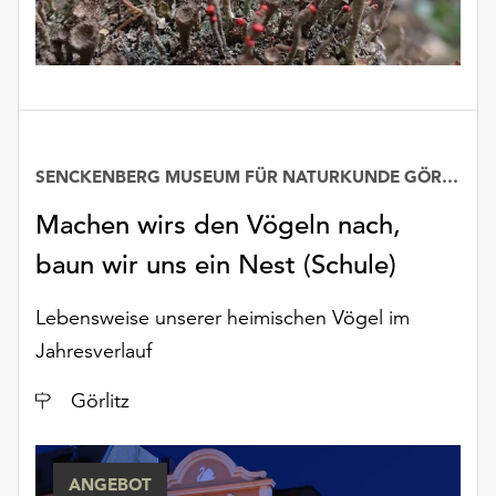
unserer
Datenschutzerklärung
oder
dem
Impressum
.
SENCKENBERG MUSEUM FÜR NATURKUNDE GÖRLITZ
Machen wirs den Vögeln nach,
baun wir uns ein Nest (Schule)
Lebensweise unserer heimischen Vögel im
Jahresverlauf
Ort
Görlitz
ANGEBOT