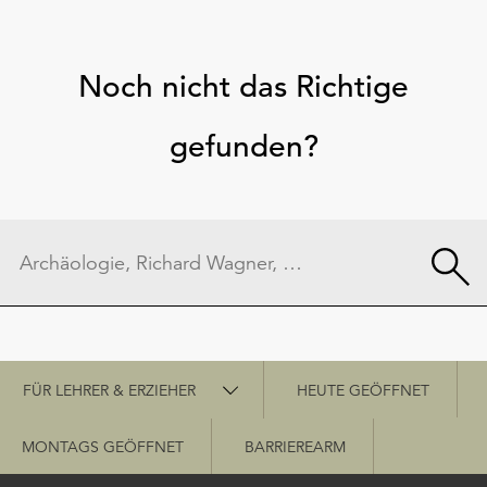
Noch nicht das Richtige
gefunden?
Schnellzugriff
FÜR LEHRER & ERZIEHER
HEUTE GEÖFFNET
MONTAGS GEÖFFNET
BARRIEREARM