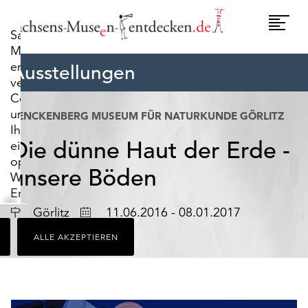
widerrufen.
Umscha
Sachsens-
Naviga
Museen-
entdecken.de
Ausstellungen
verwendet
Cookies,
um
SENCKENBERG MUSEUM FÜR NATURKUNDE GÖRLITZ
Ihnen
Die dünne Haut der Erde -
ein
optimales
unsere Böden
Webseiten-
Erlebnis
zu
Ort
Datum
Görlitz
11.06.2016 - 08.01.2017
bieten.
ALLE AKZEPTIEREN
Dazu
zählen
Cookies,
die
für