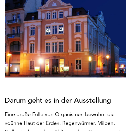
den
Betrieb
der
Seite
notwendig
sind
(funktionale
Cookies),
sowie
solche,
die
lediglich
zu
anonymen
Statistikzwecken
Darum geht es in der Ausstellung
genutzt
werden.
Eine große Fülle von Organismen bewohnt die
»dünne Haut der Erde«. Regenwürmer, Milben,
Klicken
Sie