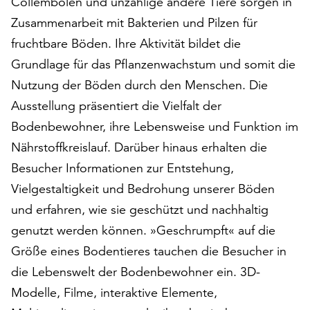
Collembolen und unzählige andere Tiere sorgen in
auf
Zusammenarbeit mit Bakterien und Pilzen für
„Alle
fruchtbare Böden. Ihre Aktivität bildet die
akzeptieren“,
um
Grundlage für das Pflanzenwachstum und somit die
alle
Nutzung der Böden durch den Menschen. Die
Cookies
Ausstellung präsentiert die Vielfalt der
zu
akzeptieren.
Bodenbewohner, ihre Lebensweise und Funktion im
Sie
Nährstoffkreislauf. Darüber hinaus erhalten die
können
Besucher Informationen zur Entstehung,
Ihr
Vielgestaltigkeit und Bedrohung unserer Böden
Einverständnis
jederzeit
und erfahren, wie sie geschützt und nachhaltig
ändern
genutzt werden können. »Geschrumpft« auf die
und
Größe eines Bodentieres tauchen die Besucher in
widerrufen.
Dafür
die Lebenswelt der Bodenbewohner ein. 3D-
steht
Modelle, Filme, interaktive Elemente,
Ihnen