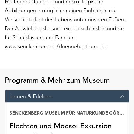
Multimediastationen und mikroskopische
am
Ende
Abbildungen ermöglichen einen Einblick in die
der
Vielschichtigkeit des Lebens unter unseren Füßen.
Seite
Der Ausstellungsbesuch eignet sich insbesondere
die
Schaltfläche
für Schulklassen und Familien.
„Cookie-
www.senckenberg.de/duennehautdererde
Einstellungen“
zur
Verfügung.
Funktionale
Cookies
Programm & Mehr zum Museum
werden
auch
Lernen & Erleben
ohne
Ihr
Einverständnis
SENCKENBERG MUSEUM FÜR NATURKUNDE GÖRLITZ
weiterhin
Flechten und Moose: Exkursion
ausgeführt.