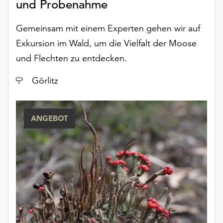
und Probenahme
Möchten
Sie
Gemeinsam mit einem Experten gehen wir auf
die
verwendeten
Exkursion im Wald, um die Vielfalt der Moose
Cookies
und Flechten zu entdecken.
anpassen,
erreichen
Ort
Görlitz
Sie
die
Einstellungen
ANGEBOT
über
die
Schaltfläche
„Auswählen“.
Weitere
Informationen
finden
Sie
in