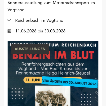
am
Sonderausstellung zum Motorradrennsport im
Ende
Vogtland
der
Seite
Ort
Reichenbach im Vogtland
die
Schaltfläche
Datum
11.06.2026
bis 30.08.2026
„Cookie-
Einstellungen“
zur
AUSSTELLUNGEN
Verfügung.
Funktionale
Cookies
werden
auch
ohne
Ihr
Einverständnis
weiterhin
ausgeführt.