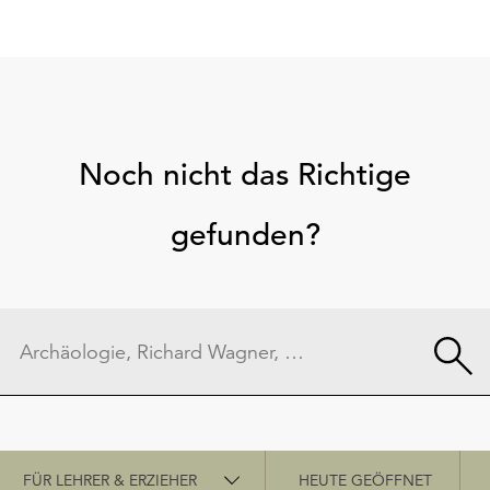
Noch nicht das Richtige
gefunden?
Schnellzugriff
FÜR LEHRER & ERZIEHER
HEUTE GEÖFFNET