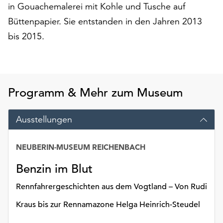
in Gouachemalerei mit Kohle und Tusche auf
auf
Büttenpapier. Sie entstanden in den Jahren 2013
„Alle
akzeptieren“,
bis 2015.
um
alle
Cookies
zu
akzeptieren.
Programm & Mehr zum Museum
Sie
können
Ausstellungen
Ihr
Einverständnis
jederzeit
NEUBERIN-MUSEUM REICHENBACH
ändern
Benzin im Blut
und
widerrufen.
Rennfahrergeschichten aus dem Vogtland – Von Rudi
Dafür
steht
Kraus bis zur Rennamazone Helga Heinrich-Steudel
Ihnen