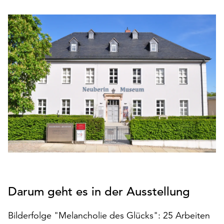
den
Betrieb
der
Seite
notwendig
sind
(funktionale
Cookies),
sowie
solche,
die
lediglich
zu
anonymen
Statistikzwecken
genutzt
Darum geht es in der Ausstellung
werden.
Klicken
Bilderfolge "Melancholie des Glücks": 25 Arbeiten
Sie