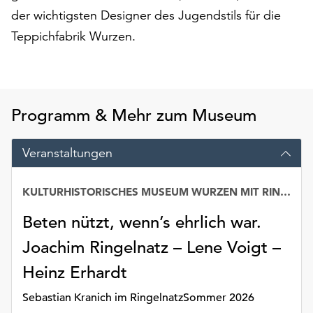
Möchten
der wichtigsten Designer des Jugendstils für die
Sie
Teppichfabrik Wurzen.
die
verwendeten
Cookies
anpassen,
erreichen
Programm & Mehr zum Museum
Sie
die
Veranstaltungen
Einstellungen
über
die
KULTURHISTORISCHES MUSEUM WURZEN MIT RINGELNATZ-SAMMLUNG
Schaltfläche
„Auswählen“.
Beten nützt, wenn’s ehrlich war.
Joachim Ringelnatz – Lene Voigt –
Weitere
Informationen
Heinz Erhardt
finden
Sie
Sebastian Kranich im RingelnatzSommer 2026
in