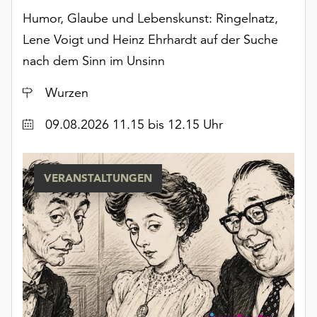
unserer
Humor, Glaube und Lebenskunst: Ringelnatz,
Datenschutzerklärung
Lene Voigt und Heinz Ehrhardt auf der Suche
oder
nach dem Sinn im Unsinn
dem
Impressum
Ort
Wurzen
.
Datum
09.08.2026 11.15 bis 12.15 Uhr
VERANSTALTUNGEN