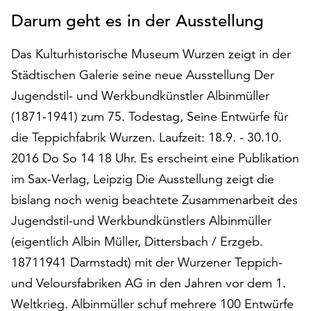
auf
Darum geht es in der Ausstellung
„Alle
akzeptieren“,
Das Kulturhistorische Museum Wurzen zeigt in der
um
Städtischen Galerie seine neue Ausstellung Der
alle
Cookies
Jugendstil- und Werkbundkünstler Albinmüller
zu
(1871-1941) zum 75. Todestag, Seine Entwürfe für
akzeptieren.
die Teppichfabrik Wurzen. Laufzeit: 18.9. - 30.10.
Sie
2016 Do So 14 18 Uhr. Es erscheint eine Publikation
können
Ihr
im Sax-Verlag, Leipzig Die Ausstellung zeigt die
Einverständnis
bislang noch wenig beachtete Zusammenarbeit des
jederzeit
Jugendstil-und Werkbundkünstlers Albinmüller
ändern
und
(eigentlich Albin Müller, Dittersbach / Erzgeb.
widerrufen.
18711941 Darmstadt) mit der Wurzener Teppich-
Dafür
und Veloursfabriken AG in den Jahren vor dem 1.
steht
Ihnen
Weltkrieg. Albinmüller schuf mehrere 100 Entwürfe