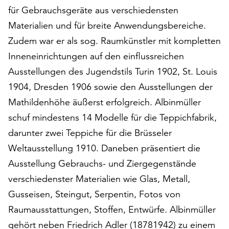
am
für Gebrauchsgeräte aus verschiedensten
Ende
Materialien und für breite Anwendungsbereiche.
der
Seite
Zudem war er als sog. Raumkünstler mit kompletten
die
Inneneinrichtungen auf den einflussreichen
Schaltfläche
Ausstellungen des Jugendstils Turin 1902, St. Louis
„Cookie-
1904, Dresden 1906 sowie den Ausstellungen der
Einstellungen“
zur
Mathildenhöhe äußerst erfolgreich. Albinmüller
Verfügung.
schuf mindestens 14 Modelle für die Teppichfabrik,
Funktionale
darunter zwei Teppiche für die Brüsseler
Cookies
werden
Weltausstellung 1910. Daneben präsentiert die
auch
Ausstellung Gebrauchs- und Ziergegenstände
ohne
verschiedenster Materialien wie Glas, Metall,
Ihr
Einverständnis
Gusseisen, Steingut, Serpentin, Fotos von
weiterhin
Raumausstattungen, Stoffen, Entwürfe. Albinmüller
ausgeführt.
gehört neben Friedrich Adler (18781942) zu einem