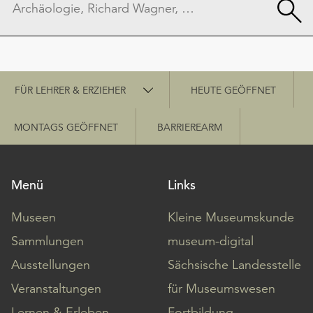
Schnellzugriff
FÜR LEHRER & ERZIEHER
HEUTE GEÖFFNET
MONTAGS GEÖFFNET
BARRIEREARM
Menü
Links
Museen
Kleine Museumskunde
Sammlungen
museum-digital
Ausstellungen
Sächsische Landesstelle
Veranstaltungen
für Museumswesen
Lernen & Erleben
Fortbildung