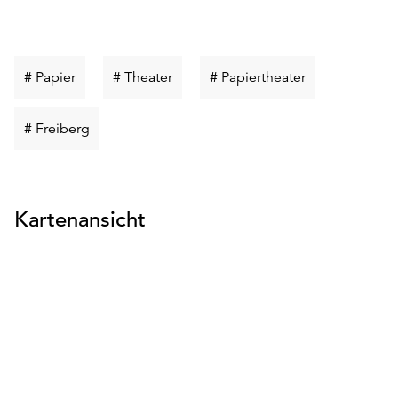
Schlüsselwort
Schlüsselwort
Schlüsselwort
# Papier
# Theater
# Papiertheater
suchen
suchen
suchen
Schlüsselwort
# Freiberg
suchen
Kartenansicht