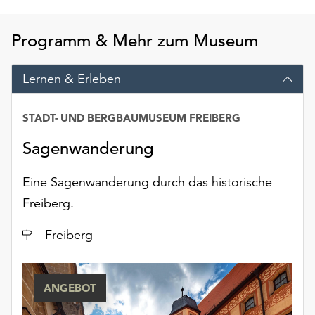
am
Ende
Programm & Mehr zum Museum
der
Seite
die
Lernen & Erleben
Schaltfläche
„Cookie-
STADT- UND BERGBAUMUSEUM FREIBERG
Einstellungen“
zur
Sagenwanderung
Verfügung.
Funktionale
Eine Sagenwanderung durch das historische
Cookies
werden
Freiberg.
auch
ohne
Ort
Freiberg
Ihr
Einverständnis
weiterhin
ANGEBOT
ausgeführt.