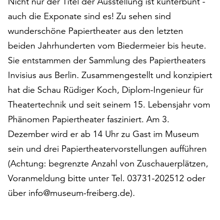
Nicht nur der Titel der Ausstellung ist kunterbunt -
auf
auch die Exponate sind es! Zu sehen sind
„Alle
wunderschöne Papiertheater aus den letzten
akzeptieren“,
um
beiden Jahrhunderten vom Biedermeier bis heute.
alle
Sie entstammen der Sammlung des Papiertheaters
Cookies
Invisius aus Berlin. Zusammengestellt und konzipiert
zu
akzeptieren.
hat die Schau Rüdiger Koch, Diplom-Ingenieur für
Sie
Theatertechnik und seit seinem 15. Lebensjahr vom
können
Phänomen Papiertheater fasziniert. Am 3.
Ihr
Dezember wird er ab 14 Uhr zu Gast im Museum
Einverständnis
jederzeit
sein und drei Papiertheatervorstellungen aufführen
ändern
(Achtung: begrenzte Anzahl von Zuschauerplätzen,
und
Voranmeldung bitte unter Tel. 03731-202512 oder
widerrufen.
Dafür
über info@museum-freiberg.de).
steht
Ihnen