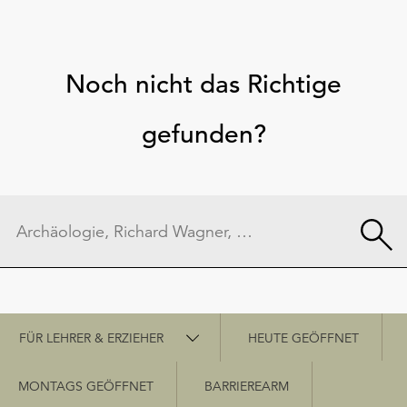
Noch nicht das Richtige
gefunden?
Schnellzugriff
FÜR LEHRER & ERZIEHER
HEUTE GEÖFFNET
MONTAGS GEÖFFNET
BARRIEREARM