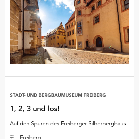
Möchten
Sie
die
verwendeten
Cookies
anpassen,
erreichen
Sie
die
Einstellungen
über
die
Schaltfläche
STADT- UND BERGBAUMUSEUM FREIBERG
„Auswählen“.
1, 2, 3 und los!
Weitere
Informationen
finden
Auf den Spuren des Freiberger Silberbergbaus
Sie
Ort
in
Freiberg