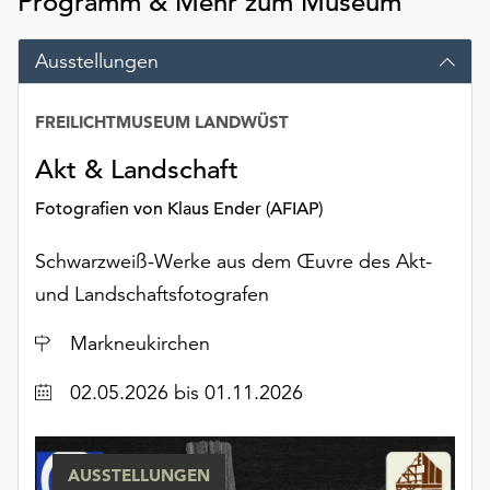
Programm & Mehr zum Museum
am
Ende
der
Ausstellungen
Seite
die
FREILICHTMUSEUM LANDWÜST
Schaltfläche
„Cookie-
Akt & Landschaft
Einstellungen“
Fotografien von Klaus Ender (AFIAP)
zur
Verfügung.
Schwarzweiß-Werke aus dem Œuvre des Akt-
Funktionale
Cookies
und Landschaftsfotografen
werden
auch
Ort
Markneukirchen
ohne
Ihr
Datum
02.05.2026
bis 01.11.2026
Einverständnis
weiterhin
ausgeführt.
AUSSTELLUNGEN