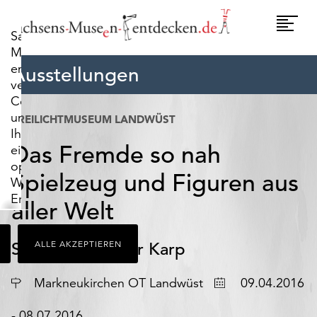
widerrufen.
Umscha
Sachsens-
Naviga
Museen-
entdecken.de
Ausstellungen
verwendet
Cookies,
um
FREILICHTMUSEUM LANDWÜST
Ihnen
Das Fremde so nah
ein
optimales
Spielzeug und Figuren aus
Webseiten-
Erlebnis
aller Welt
zu
bieten.
Sammlung Volker Karp
ALLE AKZEPTIEREN
Dazu
zählen
Cookies,
Ort
Datum
Markneukirchen OT Landwüst
09.04.2016
die
für
- 08.07.2016