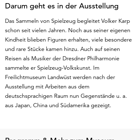
Darum geht es in der Ausstellung
auf
„Alle
akzeptieren“,
Das Sammeln von Spielzeug begleitet Volker Karp
um
schon seit vielen Jahren. Noch aus seiner eigenen
alle
Kindheit blieben Figuren erhalten, viele besondere
Cookies
und rare Stücke kamen hinzu. Auch auf seinen
zu
akzeptieren.
Reisen als Musiker der Dresdner Philharmonie
Sie
sammelte er Spielzeug-Volkskunst. Im
können
Freilichtmuseum Landwüst werden nach der
Ihr
Einverständnis
Ausstellung mit Arbeiten aus dem
jederzeit
deutschsprachigen Raum nun Gegenstände u. a.
ändern
aus Japan, China und Südamerika gezeigt.
und
widerrufen.
Dafür
steht
Ihnen