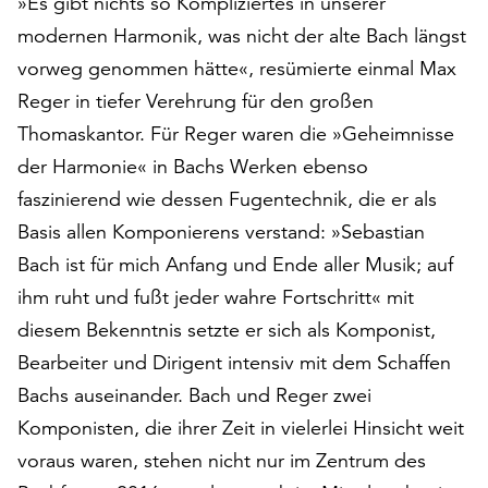
»Es gibt nichts so Kompliziertes in unserer
auf
modernen Harmonik, was nicht der alte Bach längst
„Alle
vorweg genommen hätte«, resümierte einmal Max
akzeptieren“,
um
Reger in tiefer Verehrung für den großen
alle
Thomaskantor. Für Reger waren die »Geheimnisse
Cookies
der Harmonie« in Bachs Werken ebenso
zu
akzeptieren.
faszinierend wie dessen Fugentechnik, die er als
Sie
Basis allen Komponierens verstand: »Sebastian
können
Bach ist für mich Anfang und Ende aller Musik; auf
Ihr
ihm ruht und fußt jeder wahre Fortschritt« mit
Einverständnis
jederzeit
diesem Bekenntnis setzte er sich als Komponist,
ändern
Bearbeiter und Dirigent intensiv mit dem Schaffen
und
Bachs auseinander. Bach und Reger zwei
widerrufen.
Dafür
Komponisten, die ihrer Zeit in vielerlei Hinsicht weit
steht
voraus waren, stehen nicht nur im Zentrum des
Ihnen