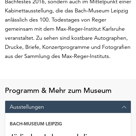
Bachfestes 2016, sondern auch im Mittelpunkt einer
am
Ende
Kabinettausstellung, die das Bach-Museum Leipzig
der
anlässlich des 100. Todestages von Reger
Seite
gemeinsam mit dem Max-Reger-Institut Karlsruhe
die
veranstaltet. Zu sehen sind kostbare Autographen,
Schaltfläche
„Cookie-
Drucke, Briefe, Konzertprogramme und Fotografien
Einstellungen“
aus der Sammlung des Max-Reger-Instituts.
zur
Verfügung.
Funktionale
Cookies
werden
Programm & Mehr zum Museum
auch
ohne
Ausstellungen
Ihr
Einverständnis
weiterhin
BACH-MUSEUM LEIPZIG
ausgeführt.