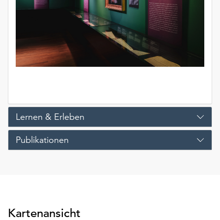
unserer
Datenschutzerklärung
oder
dem
Impressum
.
Lernen & Erleben
Publikationen
Kartenansicht