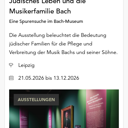
Jüdisches Leben und die
Möchten
Musikerfamilie Bach
Sie
die
Eine Spurensuche im Bach-Museum
verwendeten
Cookies
Die Ausstellung beleuchtet die Bedeutung
anpassen,
erreichen
jüdischer Familien für die Pflege und
Sie
Verbreitung der Musik Bachs und seiner Söhne.
die
Einstellungen
Ort
Leipzig
über
die
Datum
21.05.2026
bis 13.12.2026
Schaltfläche
„Auswählen“.
AUSSTELLUNGEN
Weitere
Informationen
finden
Sie
in