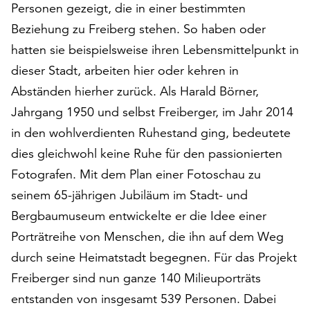
Personen gezeigt, die in einer bestimmten
auf
Beziehung zu Freiberg stehen. So haben oder
„Alle
akzeptieren“,
hatten sie beispielsweise ihren Lebensmittelpunkt in
um
dieser Stadt, arbeiten hier oder kehren in
alle
Abständen hierher zurück. Als Harald Börner,
Cookies
zu
Jahrgang 1950 und selbst Freiberger, im Jahr 2014
akzeptieren.
in den wohlverdienten Ruhestand ging, bedeutete
Sie
dies gleichwohl keine Ruhe für den passionierten
können
Ihr
Fotografen. Mit dem Plan einer Fotoschau zu
Einverständnis
seinem 65-jährigen Jubiläum im Stadt- und
jederzeit
Bergbaumuseum entwickelte er die Idee einer
ändern
Porträtreihe von Menschen, die ihn auf dem Weg
und
widerrufen.
durch seine Heimatstadt begegnen. Für das Projekt
Dafür
Freiberger sind nun ganze 140 Milieuporträts
steht
entstanden von insgesamt 539 Personen. Dabei
Ihnen