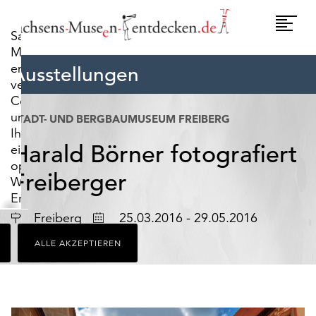
widerrufen.
Umscha
Sachsens-
Naviga
Museen-
entdecken.de
Ausstellungen
verwendet
Cookies,
um
STADT- UND BERGBAUMUSEUM FREIBERG
Ihnen
Harald Börner fotografiert
ein
optimales
Freiberger
Webseiten-
Erlebnis
zu
Ort
Datum
Freiberg
25.03.2016 - 29.05.2016
bieten.
ALLE AKZEPTIEREN
Dazu
zählen
Cookies,
die
für