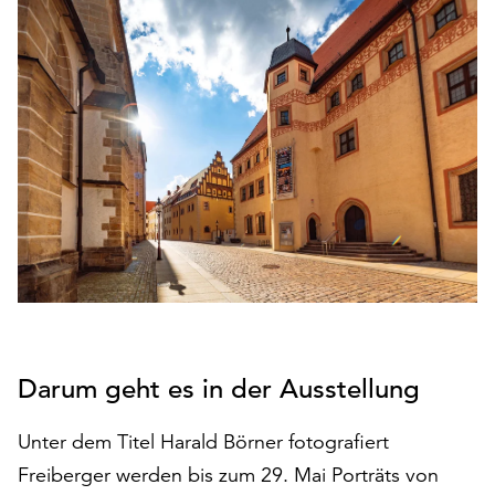
den
Betrieb
der
Seite
notwendig
sind
(funktionale
Cookies),
sowie
solche,
die
lediglich
zu
anonymen
Statistikzwecken
Darum geht es in der Ausstellung
genutzt
werden.
Unter dem Titel Harald Börner fotografiert
Klicken
Freiberger werden bis zum 29. Mai Porträts von
Sie