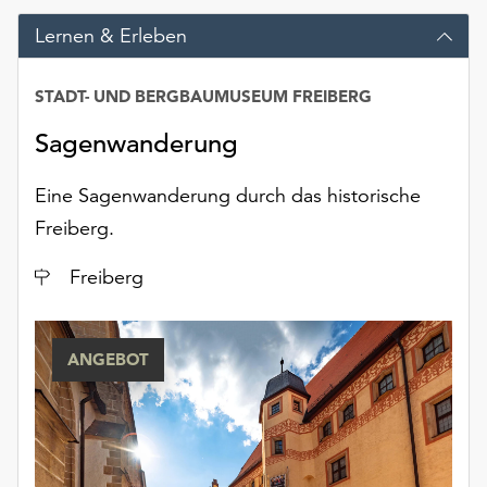
Möchten
Lernen & Erleben
Sie
die
verwendeten
STADT- UND BERGBAUMUSEUM FREIBERG
Cookies
anpassen,
Sagenwanderung
erreichen
Sie
Eine Sagenwanderung durch das historische
die
Freiberg.
Einstellungen
über
Ort
Freiberg
die
Schaltfläche
„Auswählen“.
ANGEBOT
Weitere
Informationen
finden
Sie
in