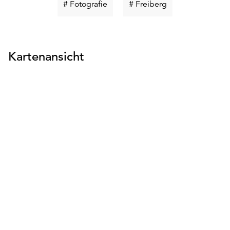
Schlüsselwort
Schlüsselwort
# Fotografie
# Freiberg
suchen
suchen
Kartenansicht