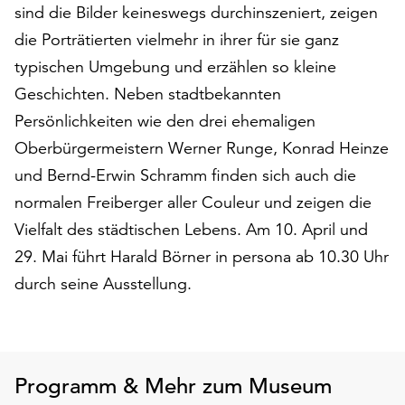
am
sind die Bilder keineswegs durchinszeniert, zeigen
Ende
die Porträtierten vielmehr in ihrer für sie ganz
der
typischen Umgebung und erzählen so kleine
Seite
die
Geschichten. Neben stadtbekannten
Schaltfläche
Persönlichkeiten wie den drei ehemaligen
„Cookie-
Oberbürgermeistern Werner Runge, Konrad Heinze
Einstellungen“
zur
und Bernd-Erwin Schramm finden sich auch die
Verfügung.
normalen Freiberger aller Couleur und zeigen die
Funktionale
Vielfalt des städtischen Lebens. Am 10. April und
Cookies
29. Mai führt Harald Börner in persona ab 10.30 Uhr
werden
auch
durch seine Ausstellung.
ohne
Ihr
Einverständnis
weiterhin
ausgeführt.
Programm & Mehr zum Museum