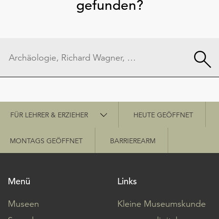
gefunden?
Schnellzugriff
FÜR LEHRER & ERZIEHER
HEUTE GEÖFFNET
MONTAGS GEÖFFNET
BARRIEREARM
Menü
Links
Museen
Kleine Museumskunde