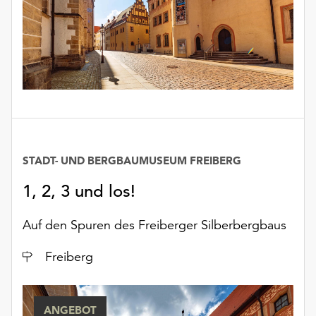
unserer
Datenschutzerklärung
oder
dem
Impressum
.
STADT- UND BERGBAUMUSEUM FREIBERG
1, 2, 3 und los!
Auf den Spuren des Freiberger Silberbergbaus
Ort
Freiberg
ANGEBOT